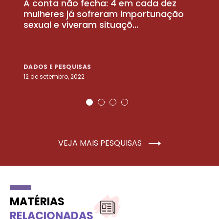
A conta não fecha: 4 em cada dez
P
la
mulheres já sofreram importunação
a
sexual e viveram situaçõ...
m
DADOS E PESQUISAS
D
12 de setembro, 2022
25
VEJA MAIS PESQUISAS
MATÉRIAS
RELACIONADAS