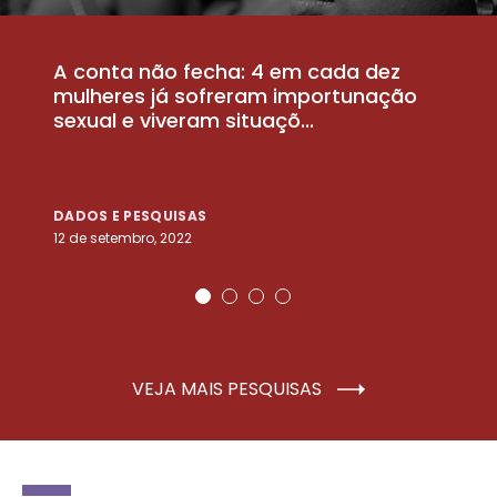
A conta não fecha: 4 em cada dez
P
la
mulheres já sofreram importunação
a
sexual e viveram situaçõ...
m
DADOS E PESQUISAS
D
12 de setembro, 2022
25
VEJA MAIS PESQUISAS