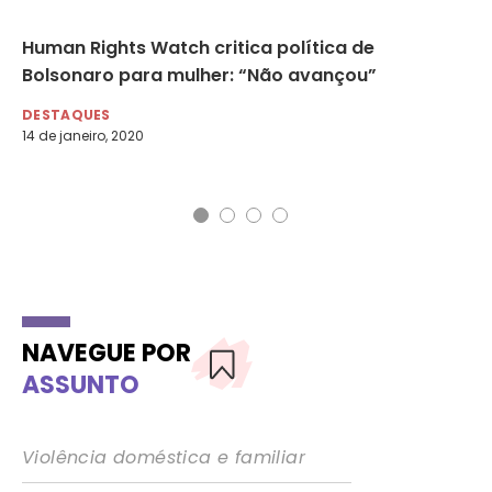
ão
Human Rights Watch critica política de
Ig
s
Bolsonaro para mulher: “Não avançou”
re
DESTAQUES
DE
14 de janeiro, 2020
15 
NAVEGUE POR
ASSUNTO
Violência doméstica e familiar