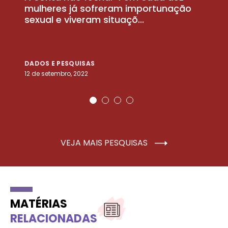
la
mulheres já sofreram importunação
a
sexual e viveram situaçõ...
m
DADOS E PESQUISAS
D
12 de setembro, 2022
25
VEJA MAIS PESQUISAS
MATÉRIAS
RELACIONADAS