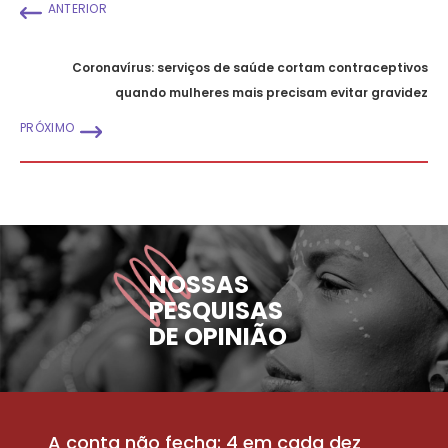
ANTERIOR
Coronavírus: serviços de saúde cortam contraceptivos
quando mulheres mais precisam evitar gravidez
PRÓXIMO
NOSSAS
PESQUISAS
DE OPINIÃO
A conta não fecha: 4 em cada dez
P