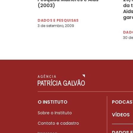
(2003)
da 
Aid
gar
DADOS E PESQUISAS
mai
3 de setembro, 2009
DADO
30 d
O INSTITUTO
PODCAS
Sobre o Instituto
VÍDEOS
Contato e cadastro
DADOS E