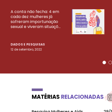
A conta não fecha: 4 em
cada dez mulheres já
VEJA MAIS PESQ
sofreram importunação
sexual e viveram situaçõ...
DADOS E PESQUISAS
12 de setembro, 2022
MATÉRIAS
RELACIONADAS
Pesquisa Mulheres e Aids
29/