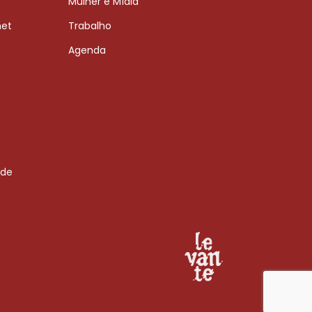
Mulher e Mídia
net
Trabalho
Agenda
 de