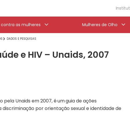
Institu
a contra as mulheres
Mulheres de Olho
OS
DADOS E PESQUISAS
úde e HIV – Unaids, 2007
do pela Unaids em 2007, é
um
guia de ações
 discriminação por orientação sexual e identidade de