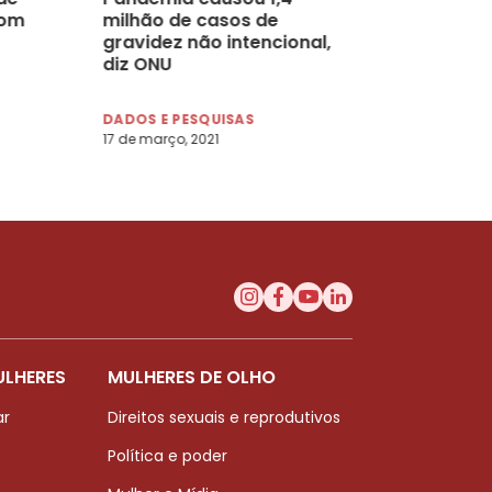
com
milhão de casos de
gravidez não intencional,
diz ONU
DADOS E PESQUISAS
17 de março, 2021
ULHERES
MULHERES DE OLHO
ar
Direitos sexuais e reprodutivos
Política e poder