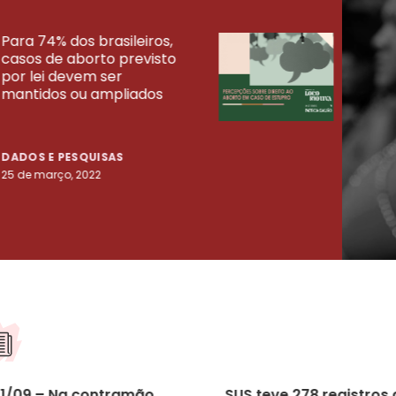
Para 74% dos brasileiros,
30% 
casos de aborto previsto
fora
UISAS
por lei devem ser
mort
mantidos ou ampliados
uma 
tenta
DADOS E PESQUISAS
DADO
25 de março, 2022
23 de
11/09 – Na contramão
SUS teve 278 registros 