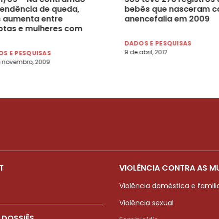
tendência de queda,
bebês que nasceram 
s aumenta entre
anencefalia em 2009
otas e mulheres com
s de 50
DADOS E PESQUISAS
9 de abril, 2012
S E PESQUISAS
e novembro, 2009
T
VIOLÊNCIA CONTRA AS M
Violência doméstica e famili
Violência sexual
 DOSSIÊS