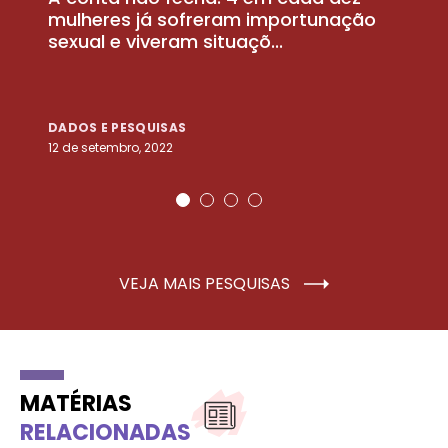
la
mulheres já sofreram importunação
a
sexual e viveram situaçõ...
m
DADOS E PESQUISAS
D
12 de setembro, 2022
25
VEJA MAIS PESQUISAS
MATÉRIAS
RELACIONADAS