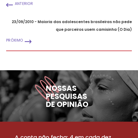
ANTERIOR
23/09/2010 - Maioria das adolescentes brasileiras não pede
que parceiros usem camisinha (O Dia)
PRÓXIMO
NOSSAS
PESQUISAS
DE OPINIÃO
A conta não fecha: 4 em cada dez
P