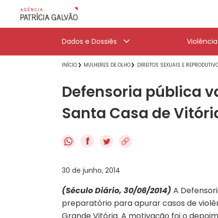
Dados e Dossiês
Violênci
INÍCIO
MULHERES DE OLHO
DIREITOS SEXUAIS E REPRODUTIV
Defensoria pública va
Santa Casa de Vitóri
f
30 de junho, 2014
(Século Diário, 30/06/2014)
A Defensori
preparatório para apurar casos de violê
Grande Vitória. A motivação foi o depo