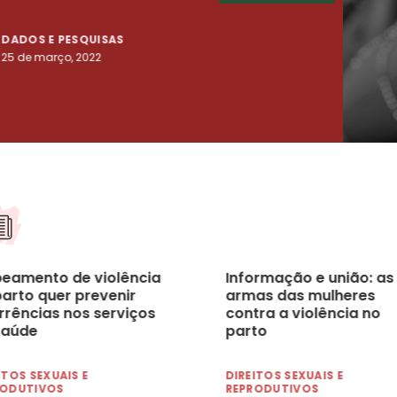
DADOS E PESQUISAS
DADO
25 de março, 2022
23 de
eamento de violência
Informação e união: as
parto quer prevenir
armas das mulheres
rrências nos serviços
contra a violência no
saúde
parto
ITOS SEXUAIS E
DIREITOS SEXUAIS E
RODUTIVOS
REPRODUTIVOS