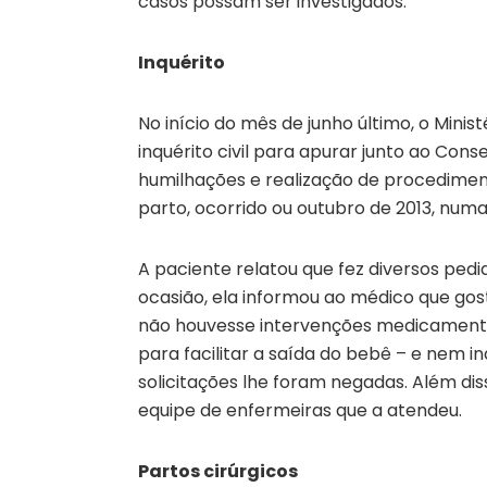
casos possam ser investigados.
Inquérito
No início do mês de junho último, o Minis
inquérito civil para apurar junto ao Con
humilhações e realização de procedime
parto, ocorrido ou outubro de 2013, numa
A paciente relatou que fez diversos ped
ocasião, ela informou ao médico que go
não houvesse intervenções medicamentos
para facilitar a saída do bebê – e nem i
solicitações lhe foram negadas. Além dis
equipe de enfermeiras que a atendeu.
Partos cirúrgicos