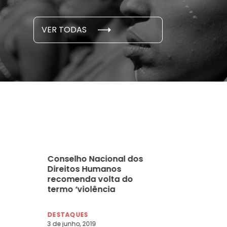
S E PESQUISAS
DADOS E P
VER TODAS
 novembro, 2021
15 de outubro
Conselho Nacional dos
Direitos Humanos
recomenda volta do
termo ‘violência
obstétrica’ em políticas
públicas
DESTAQUES
3 de junho, 2019