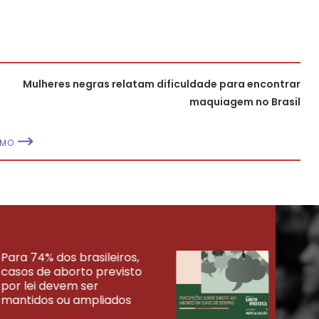
Mulheres negras relatam dificuldade para encontrar
maquiagem no Brasil
IMO
Para 74% dos brasileiros,
30% 
casos de aborto previsto
fora
UISAS
por lei devem ser
mort
mantidos ou ampliados
uma 
tenta