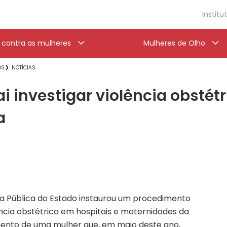
Institu
a contra as mulheres
Mulheres de Olho
OS
NOTÍCIAS
i investigar violência obstét
a
a Pública do Estado instaurou um procedimento
ncia obstétrica em hospitais e maternidades da
imento de uma mulher que, em maio deste ano,