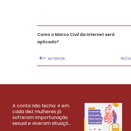
Como o Marco Civil da Internet será
aplicado?
ANTERIOR
PRÓX
A conta não fecha: 4 em
cada dez mulheres já
VEJA MAIS PESQ
sofreram importunação
sexual e viveram situaçõ...