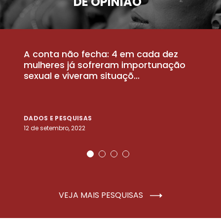
DE OPINIÃO
A conta não fecha: 4 em cada dez
P
la
mulheres já sofreram importunação
a
sexual e viveram situaçõ...
m
DADOS E PESQUISAS
D
12 de setembro, 2022
25
VEJA MAIS PESQUISAS