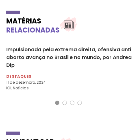
MATÉRIAS
RELACIONADAS
r
Impulsionada pela extrema direita, ofensiva anti
Pí
aborto avança no Brasil e no mundo, por Andrea
no
Dip
ab
DESTAQUES
DE
11 de dezembro, 2024
14 
ICL Notícias
Fol