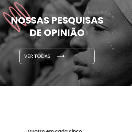
das mulheres já
81% das m
NOSSAS PESQUISAS
m ameaçadas de
sofreram 
e por parceiro ou ex;
seus des
DE OPINIÃO
em cada 6 já sofreu
cidade
...
S E PESQUISAS
DADOS E P
VER TODAS
 novembro, 2021
15 de outubro
Quatro em cada cinco