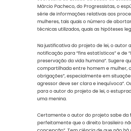
Márcio Pacheco, do Progressistas, o espú
série de informações relativas aos pro
mulheres, tais quais o número de aborta
técnicas utilizados, quais as hipóteses l
Na justificativa do projeto de lei, o aut
notificação para “fins estatísticos” e de
preservação da vida humana”. Sugere qu
compartilhada entre homem e mulher, 
obrigações”, especialmente em situações
agressor deve ser clara e inequívoca”. 
para o autor do projeto de lei, o estupr
uma menina.
Certamente o autor do projeto sabe da f
perfeitamente que o direito brasileiro 
concepção”. Tem ciência de que não há n