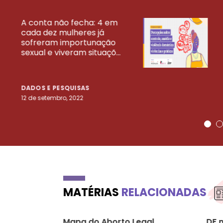
A conta não fecha: 4 em
cada dez mulheres já
VEJA MAIS PESQ
sofreram importunação
sexual e viveram situaçõ...
DADOS E PESQUISAS
12 de setembro, 2022
MATÉRIAS
RELACIONADAS
Mapa do Aborto Legal
DF 