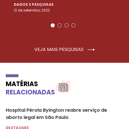
DADOS E PESQUISAS
D
12 de setembro, 2022
25
VEJA MAIS PESQUISAS
MATÉRIAS
RELACIONADAS
Hospital Pérola Byington reabre serviço de
In
l
aborto legal em São Paulo
es
DESTAQUES
DE