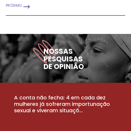
PRÓXIMO
NOSSAS
PESQUISAS
DE OPINIÃO
A conta não fecha: 4 em cada dez
P
la
mulheres já sofreram importunação
a
sexual e viveram situaçõ...
m