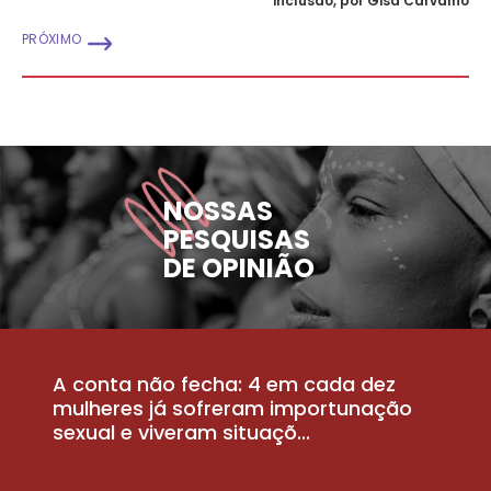
inclusão, por Gisa Carvalho
PRÓXIMO
NOSSAS
PESQUISAS
DE OPINIÃO
A conta não fecha: 4 em cada dez
P
la
mulheres já sofreram importunação
a
sexual e viveram situaçõ...
m