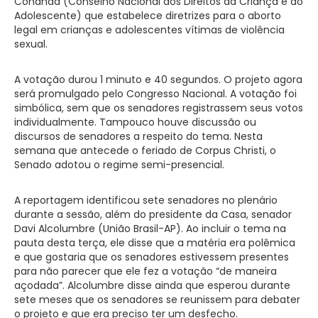
Conanda (Conselho Nacional dos Direitos da Criança e do
Adolescente) que estabelece diretrizes para o aborto
legal em crianças e adolescentes vítimas de violência
sexual.
A votação durou 1 minuto e 40 segundos. O projeto agora
será promulgado pelo Congresso Nacional. A votação foi
simbólica, sem que os senadores registrassem seus votos
individualmente. Tampouco houve discussão ou
discursos de senadores a respeito do tema. Nesta
semana que antecede o feriado de Corpus Christi, o
Senado adotou o regime semi-presencial.
A reportagem identificou sete senadores no plenário
durante a sessão, além do presidente da Casa, senador
Davi Alcolumbre (União Brasil-AP). Ao incluir o tema na
pauta desta terça, ele disse que a matéria era polêmica
e que gostaria que os senadores estivessem presentes
para não parecer que ele fez a votação “de maneira
açodada”. Alcolumbre disse ainda que esperou durante
sete meses que os senadores se reunissem para debater
o projeto e que era preciso ter um desfecho.