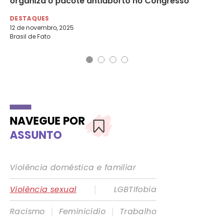
organiza o pacote antiaborto no Congresso
DE
10 
DESTAQUES
Agê
12 de novembro, 2025
Brasil de Fato
NAVEGUE POR
ASSUNTO
Violência doméstica e familiar
|
Violência sexual
LGBTIfobia
|
|
Racismo
Feminicídio
Trabalho