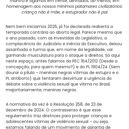
mantra e sigamos em frente, alinhados, ao menos, em
homenagem aos nossos mínimos patamares civilizatórios:
criança não é mãe, e estuprador não é pai
Nem bem iniciamos 2025, já foi declarada reaberta a
temporada contrária ao aborto legal. Parece mesmo que
o ano passado, com as investidas do Legislativo, a
complacência do Judiciário e inércia do Executivo, deixou
assanhada a turma que, em nome da legalidade, vai
ganhando musculatura para o ataque a direitos. Só aqui
neste espaço, antes falamos da PEC 164/2012 (Desde a
concepção, para quem mesmo?) e do PL 1904/24 (Sem
dourar a pílula – meninas negras vítimas de estupro e o
PL antiborto) que tentaram desvirtuar a urgência do
debate sobre a violência sexual que vitima no Brasil,
majoritariamente, meninas negras.
A normativa da vez é a Resolução 258, de 23 de
dezembro de 2024. O contrassenso é que esse
regulamento traz diretrizes para proteger crianças e
adolescentes vítimas de violência sexual – ou seja,
estamos falando de um movimento de garantia de