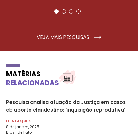
VEJA MAIS PESQUISAS
MATÉRIAS
RELACIONADAS
em
Pesquisa analisa atuação da Justiça em casos
Pí
de aborto clandestino: ‘inquisição reprodutiva’
no
ab
DESTAQUES
8 de janeiro, 2025
DE
Brasil de Fato
14 