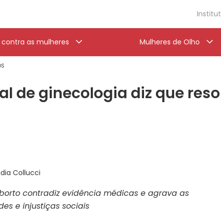
Institu
a contra as mulheres
Mulheres de Olho
OS
al de ginecologia diz que res
dia Collucci
borto contradiz evidência médicas e agrava as
es e injustiças sociais