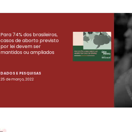
Para 74% dos brasileiros,
30% 
casos de aborto previsto
fora
UISAS
por lei devem ser
mort
mantidos ou ampliados
uma 
tenta
DADOS E PESQUISAS
DADO
25 de março, 2022
23 de