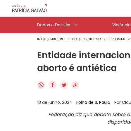
Dados e Dossiês
Violênci
INÍCIO
MULHERES DE OLHO
DIREITOS SEXUAIS E REPRODUTIV
Entidade internacion
aborto é antiética
f
18 de junho, 2024
Folha de S. Paulo
Por Cláu
Federação diz que debate sobre a
disparidad