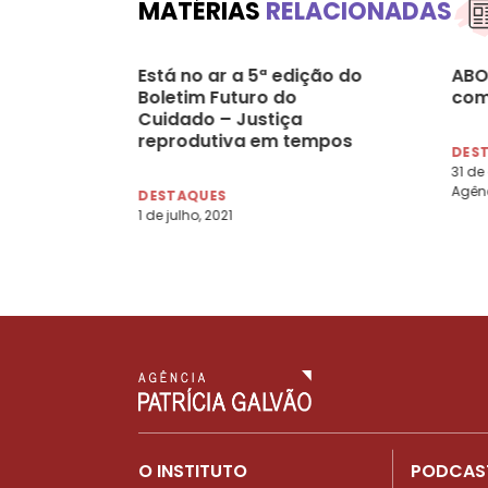
MATÉRIAS
RELACIONADAS
Está no ar a 5ª edição do
ABO
Boletim Futuro do
com
Cuidado – Justiça
reprodutiva em tempos
DES
de pandemia
31 de
Agênc
DESTAQUES
1 de julho, 2021
O INSTITUTO
PODCAS