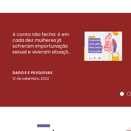
A conta não fecha: 4 em
cada dez mulheres já
VEJA MAIS PESQ
sofreram importunação
sexual e viveram situaçõ...
DADOS E PESQUISAS
12 de setembro, 2022