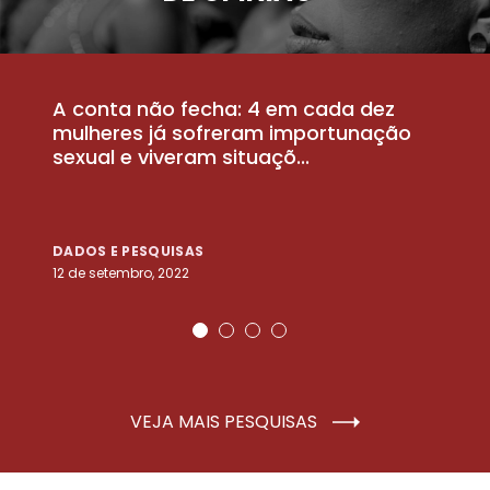
A conta não fecha: 4 em cada dez
P
la
mulheres já sofreram importunação
a
sexual e viveram situaçõ...
m
DADOS E PESQUISAS
D
12 de setembro, 2022
25
VEJA MAIS PESQUISAS