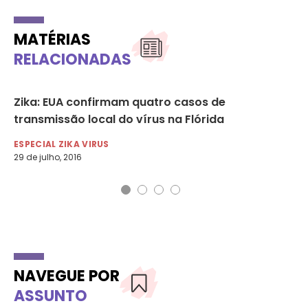
MATÉRIAS
RELACIONADAS
co
Zika: EUA confirmam quatro casos de
Zi
transmissão local do vírus na Flórida
im
ESPECIAL ZIKA VIRUS
ES
29 de julho, 2016
7 d
NAVEGUE POR
ASSUNTO