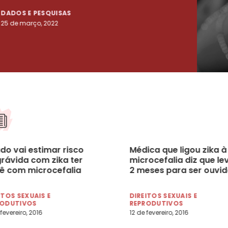
DADOS E PESQUISAS
DADO
25 de março, 2022
23 de
do vai estimar risco
Médica que ligou zika à
grávida com zika ter
microcefalia diz que le
ê com microcefalia
2 meses para ser ouvi
ITOS SEXUAIS E
DIREITOS SEXUAIS E
RODUTIVOS
REPRODUTIVOS
fevereiro, 2016
12 de fevereiro, 2016