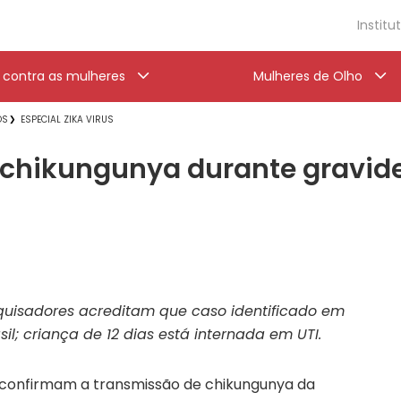
Institu
a contra as mulheres
Mulheres de Olho
OS
ESPECIAL ZIKA VIRUS
 chikungunya durante gravid
uisadores acreditam que caso identificado em
l; criança de 12 dias está internada em UTI.
 confirmam a transmissão de chikungunya da