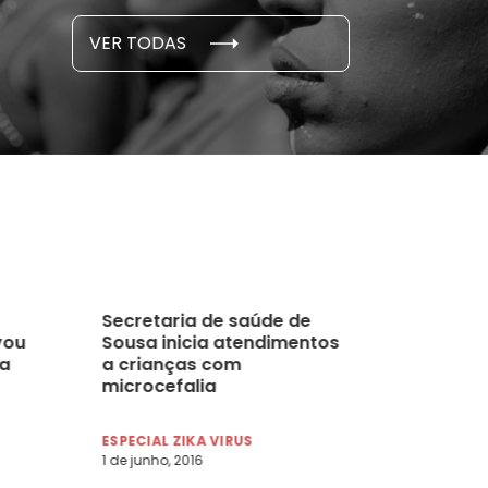
S E PESQUISAS
DADOS E P
VER TODAS
 novembro, 2021
15 de outubro
Secretaria de saúde de
vou
Sousa inicia atendimentos
da
a crianças com
microcefalia
ESPECIAL ZIKA VIRUS
1 de junho, 2016