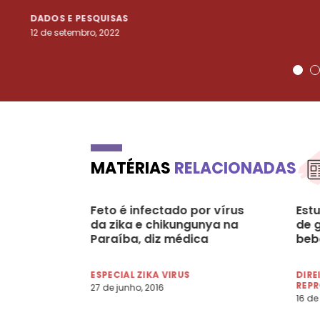
DADOS E PESQUISAS
12 de setembro, 2022
MATÉRIAS
RELACIONADAS
Feto é infectado por vírus
Estu
da zika e chikungunya na
de 
Paraíba, diz médica
beb
ESPECIAL ZIKA VIRUS
DIRE
REP
27 de junho, 2016
16 de 