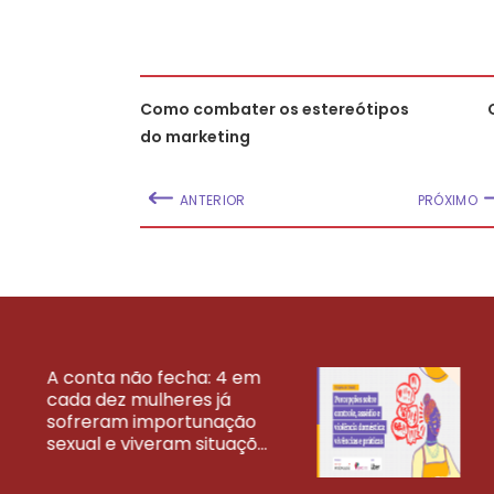
Como combater os estereótipos
do marketing
ANTERIOR
PRÓXIMO
A conta não fecha: 4 em
cada dez mulheres já
VEJA MAIS PESQ
sofreram importunação
sexual e viveram situaçõ...