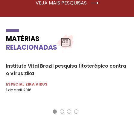
VEJA MAIS PESQUISAS
MATÉRIAS
RELACIONADAS
Instituto Vital Brazil pesquisa fitoterápico contra
No
o vírus zika
at
ESPECIAL ZIKA VIRUS
DI
1 de abril, 2016
5 d