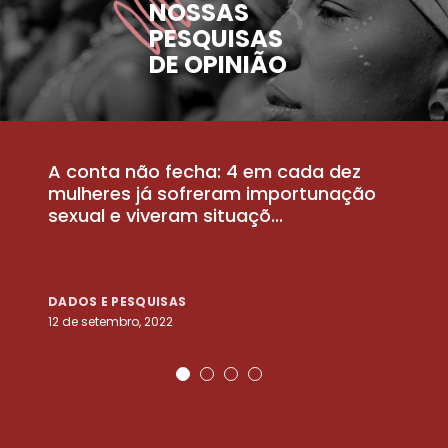
NOSSAS
PESQUISAS
DE OPINIÃO
A conta não fecha: 4 em cada dez
P
la
mulheres já sofreram importunação
a
sexual e viveram situaçõ...
m
DADOS E PESQUISAS
D
12 de setembro, 2022
25