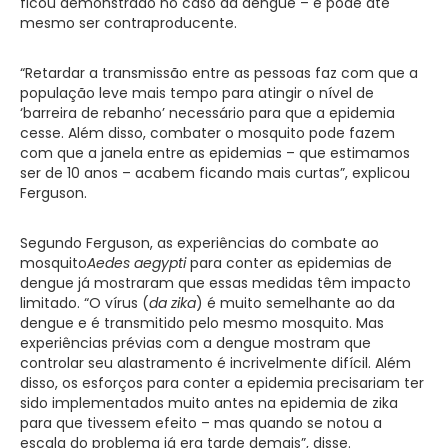
ficou demonstrado no caso da dengue – e pode até
mesmo ser contraproducente.
“Retardar a transmissão entre as pessoas faz com que a
população leve mais tempo para atingir o nível de
‘barreira de rebanho’ necessário para que a epidemia
cesse. Além disso, combater o mosquito pode fazem
com que a janela entre as epidemias – que estimamos
ser de 10 anos – acabem ficando mais curtas”, explicou
Ferguson.
Segundo Ferguson, as experiências do combate ao
mosquito
Aedes aegypti
para conter as epidemias de
dengue já mostraram que essas medidas têm impacto
limitado. “O vírus (
da zika
) é muito semelhante ao da
dengue e é transmitido pelo mesmo mosquito. Mas
experiências prévias com a dengue mostram que
controlar seu alastramento é incrivelmente difícil. Além
disso, os esforços para conter a epidemia precisariam ter
sido implementados muito antes na epidemia de zika
para que tivessem efeito – mas quando se notou a
escala do problema já era tarde demais”, disse.