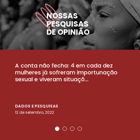
NOSSAS
PESQUISAS
DE OPINIÃO
A conta não fecha: 4 em cada dez
P
la
mulheres já sofreram importunação
a
sexual e viveram situaçõ...
m
DADOS E PESQUISAS
D
12 de setembro, 2022
25