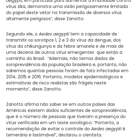
aegypti,
em particular para aumentar a imunidade contra
vírus zika, demonstra uma visão perigosamente limitada
do papel deste vetor na transmissão de diversos vírus
altamente perigosos”, disse Zanotto.
Segundo ele, o
Aedes aegypti
tem a capacidade de
transmitir os sorotipos 1, 2 e 3 do vírus da dengue, dos
vírus da chikungunya e da febre amarela e de mais de
uma dezena de outros vírus emergentes que estão a
caminho do Brasil. “Ademais, não temos dados de
soroprevalência da população brasileira e, portanto, não
sabemos quantas pessoas foram de fato infectadas em
2014, 2015 e 2016. Portanto, modelos epidemiológicos e
estimativas de risco realistas são frágeis neste
momento”, disse Zanotto.
Zanotto afirma não saber se em outros países das
Américas existem dados suficientes de soroprevalência,
que é o número de pessoas que tiveram a presença do
vírus verificada em um teste sorológico. “Portanto, a
recomendação de evitar o controle do
Aedes aegypti
é
temerária e lastimável”, declarou o cientista.