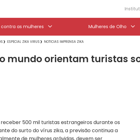
Institu
a contra as mulheres
Mulheres de Olho
OS
ESPECIAL ZIKA VIRUS
NOTICIAS IMPRENSA ZIKA
 mundo orientam turistas sob
receber 500 mil turistas estrangeiros durante os
te do surto do vírus zika, a previsão continua a
ialmente de mulheres grávidas, devem ser