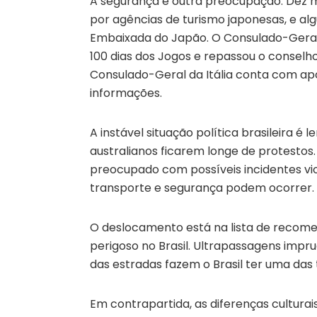
A segurança é outra preocupação. Dez mi
por agências de turismo japonesas, e a
Embaixada do Japão. O Consulado-Geral
100 dias dos Jogos e repassou o conselh
Consulado-Geral da Itália conta com a
informações.
A instável situação política brasileira é
australianos ficarem longe de protestos
preocupado com possíveis incidentes vi
transporte e segurança podem ocorrer. Mo
O deslocamento está na lista de recome
perigoso no Brasil. Ultrapassagens imp
das estradas fazem o Brasil ter uma das
Em contrapartida, as diferenças cultura