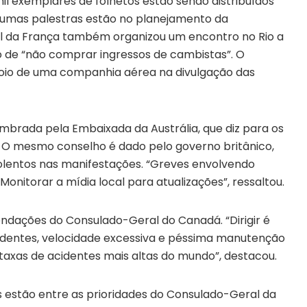
l exemplares de folhetos estão sendo distribuídos
lgumas palestras estão no planejamento da
 da França também organizou um encontro no Rio a
o de “não comprar ingressos de cambistas”. O
poio de uma companhia aérea na divulgação das
 lembrada pela Embaixada da Austrália, que diz para os
. O mesmo conselho é dado pelo governo britânico,
olentos nas manifestações. “Greves envolvendo
nitorar a mídia local para atualizações”, ressaltou.
ndações do Consulado-Geral do Canadá. “Dirigir é
rudentes, velocidade excessiva e péssima manutenção
 taxas de acidentes mais altas do mundo”, destacou.
is estão entre as prioridades do Consulado-Geral da