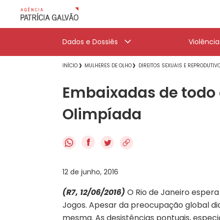
Dados e Dossiês
Violênci
INÍCIO
MULHERES DE OLHO
DIREITOS SEXUAIS E REPRODUTIV
Embaixadas de todo o
Olimpíada
f
12 de junho, 2016
(R7, 12/06/2016)
O Rio de Janeiro espera 
Jogos. Apesar da preocupação global dian
mesma. As desistências pontuais, espec