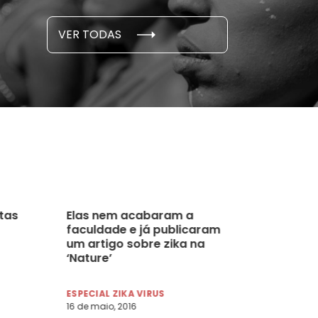
S E PESQUISAS
DADOS E P
VER TODAS
 novembro, 2021
15 de outubro
itas
Elas nem acabaram a
faculdade e já publicaram
um artigo sobre zika na
‘Nature’
ESPECIAL ZIKA VIRUS
16 de maio, 2016