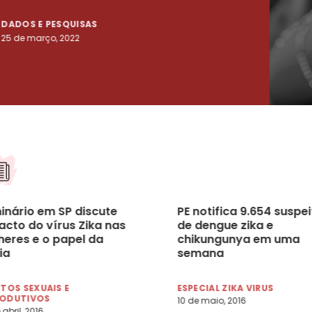
DADOS E PESQUISAS
DADO
25 de março, 2022
23 de
inário em SP discute
PE notifica 9.654 suspe
acto do vírus Zika nas
de dengue zika e
heres e o papel da
chikungunya em uma
ia
semana
ITOS SEXUAIS E
ESPECIAL ZIKA VIRUS
RODUTIVOS
10 de maio, 2016
 abril, 2016