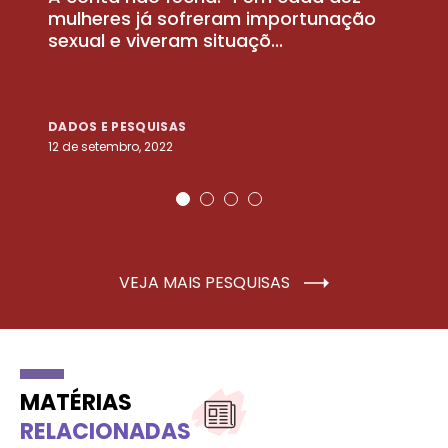
la
mulheres já sofreram importunação
a
sexual e viveram situaçõ...
m
DADOS E PESQUISAS
D
12 de setembro, 2022
25
VEJA MAIS PESQUISAS
MATÉRIAS
RELACIONADAS