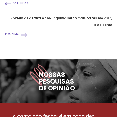
ANTERIOR
Epidemias de zika e chikungunya serão mais fortes em 2017,
diz Fiocruz
PRÓXIMO
NOSSAS
PESQUISAS
DE OPINIÃO
A conta não fecha: 4 em cada dez
P