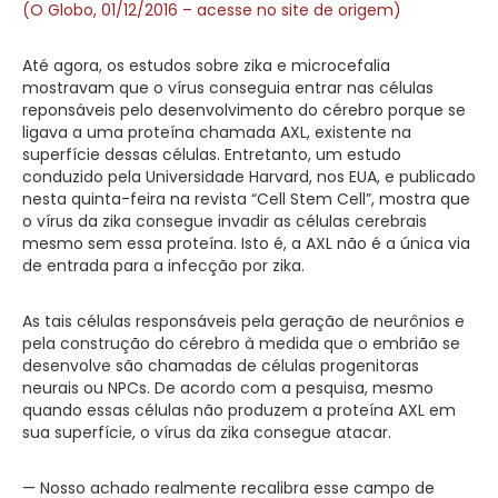
(O Globo, 01/12/2016 – acesse no site de origem)
Até agora, os estudos sobre zika e microcefalia
mostravam que o vírus conseguia entrar nas células
reponsáveis pelo desenvolvimento do cérebro porque se
ligava a uma proteína chamada AXL, existente na
superfície dessas células. Entretanto, um estudo
conduzido pela Universidade Harvard, nos EUA, e publicado
nesta quinta-feira na revista “Cell Stem Cell”, mostra que
o vírus da zika consegue invadir as células cerebrais
mesmo sem essa proteína. Isto é, a AXL não é a única via
de entrada para a infecção por zika.
As tais células responsáveis pela geração de neurônios e
pela construção do cérebro à medida que o embrião se
desenvolve são chamadas de células progenitoras
neurais ou NPCs. De acordo com a pesquisa, mesmo
quando essas células não produzem a proteína AXL em
sua superfície, o vírus da zika consegue atacar.
— Nosso achado realmente recalibra esse campo de