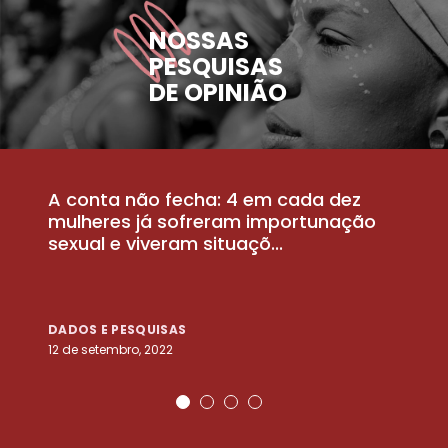
NOSSAS
PESQUISAS
DE OPINIÃO
A conta não fecha: 4 em cada dez
P
la
mulheres já sofreram importunação
a
sexual e viveram situaçõ...
m
DADOS E PESQUISAS
D
12 de setembro, 2022
25