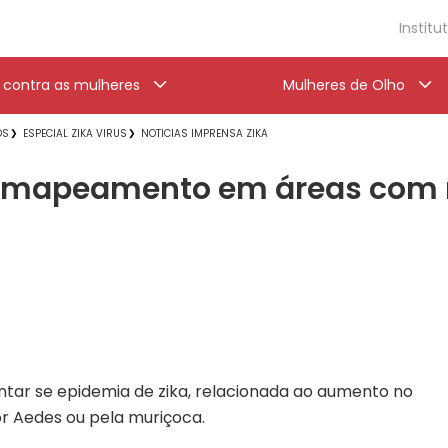
Institu
a contra as mulheres
Mulheres de Olho
OS
ESPECIAL ZIKA VIRUS
NOTICIAS IMPRENSA ZIKA
o mapeamento em áreas com r
tar se epidemia de zika, relacionada ao aumento no
r Aedes ou pela muriçoca.