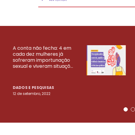
A conta não fecha: 4 em
cada dez mulheres já
VEJA MAIS PESQ
sofreram importunação
sexual e viveram situaçõ...
DADOS E PESQUISAS
12 de setembro, 2022