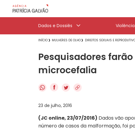
Dados e Dossiês
Violênci
INÍCIO
MULHERES DE OLHO
DIREITOS SEXUAIS E REPRODUTIV
Pesquisadores farã
microcefalia
f
23 de julho, 2016
(JC online, 23/07/2016)
Dados vão apon
número de casos da malformação, foi po