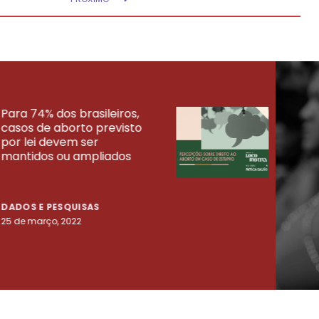
Para 74% dos brasileiros,
30% 
casos de aborto previsto
fora
UISAS
por lei devem ser
mort
mantidos ou ampliados
uma 
tenta
DADOS E PESQUISAS
DADO
25 de março, 2022
23 de