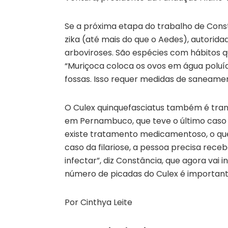
Se a próxima etapa do trabalho de Cons
zika (até mais do que o Aedes), autorid
arboviroses. São espécies com hábitos q
“Muriçoca coloca os ovos em água poluíd
fossas. Isso requer medidas de saneament
O Culex quinquefasciatus também é trans
em Pernambuco, que teve o último caso c
existe tratamento medicamentoso, o que 
caso da filariose, a pessoa precisa rece
infectar”, diz Constância, que agora vai i
número de picadas do Culex é important
Por Cinthya Leite