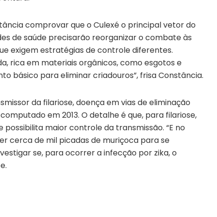
tância comprovar que o Culexé o principal vetor do
ades de saúde precisarão reorganizar o combate às
ue exigem estratégias de controle diferentes.
a, rica em materiais orgânicos, como esgotos e
o básico para eliminar criadouros”, frisa Constância.
missor da filariose, doença em vias de eliminação
omputado em 2013. O detalhe é que, para filariose,
possibilita maior controle da transmissão. “E no
ber cerca de mil picadas de muriçoca para se
nvestigar se, para ocorrer a infecção por zika, o
e.