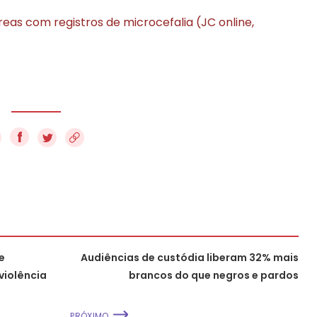
s com registros de microcefalia (JC online,
f
e
Audiências de custódia liberam 32% mais
iolência
brancos do que negros e pardos
PRÓXIMO