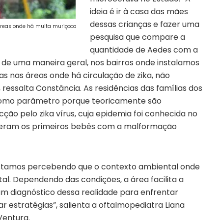
ideia é ir à casa das mães
dessas crianças e fazer uma
áreas onde há muita muriçoca
pesquisa que compare a
quantidade de Aedes com a
 de uma maneira geral, nos bairros onde instalamos
s nas áreas onde há circulação de zika, não
essalta Constância. As residências das famílias dos
como parâmetro porque teoricamente são
ção pelo zika vírus, cuja epidemia foi conhecida no
ceram os primeiros bebês com a malformação
stamos percebendo que o contexto ambiental onde
l. Dependendo das condições, a área facilita a
um diagnóstico dessa realidade para enfrentar
r estratégias”, salienta a oftalmopediatra Liana
Ventura.