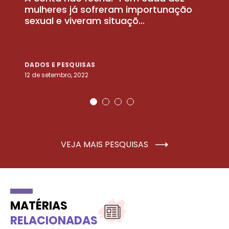
la
mulheres já sofreram importunação
a
sexual e viveram situaçõ...
m
DADOS E PESQUISAS
D
12 de setembro, 2022
25
VEJA MAIS PESQUISAS
MATÉRIAS
RELACIONADAS