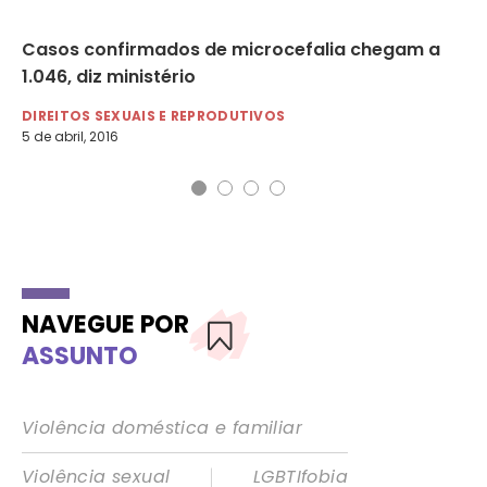
Casos confirmados de microcefalia chegam a
So
1.046, diz ministério
mi
DIREITOS SEXUAIS E REPRODUTIVOS
DI
5 de abril, 2016
12 
NAVEGUE POR
ASSUNTO
Violência doméstica e familiar
|
Violência sexual
LGBTIfobia