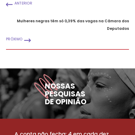
ANTERIOR
Mulheres negras têm só 0,39% das vagas na Câmara dos
Deputados
PRÓXIMO
NOSSAS
PESQUISAS
DE OPINIÃO
A conta não fecha: 4 em cada dez
P