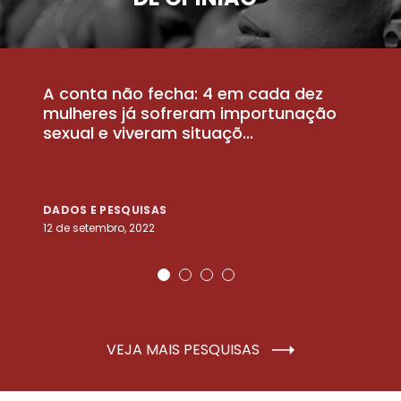
A conta não fecha: 4 em cada dez
P
la
mulheres já sofreram importunação
a
sexual e viveram situaçõ...
m
DADOS E PESQUISAS
D
12 de setembro, 2022
25
VEJA MAIS PESQUISAS