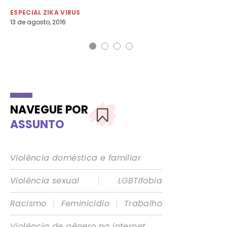
ESPECIAL ZIKA VIRUS
ES
13 de agosto, 2016
9 d
NAVEGUE POR
ASSUNTO
Violência doméstica e familiar
|
Violência sexual
LGBTIfobia
|
|
Racismo
Feminicídio
Trabalho
Violência de gênero na internet