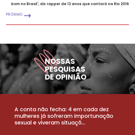
bom no Brasil', diz rapper de 12 anos que cantará na Rio 2016
PRÓXIMO
NOSSAS
PESQUISAS
DE OPINIÃO
A conta não fecha: 4 em cada dez
P
la
mulheres já sofreram importunação
a
sexual e viveram situaçõ...
m