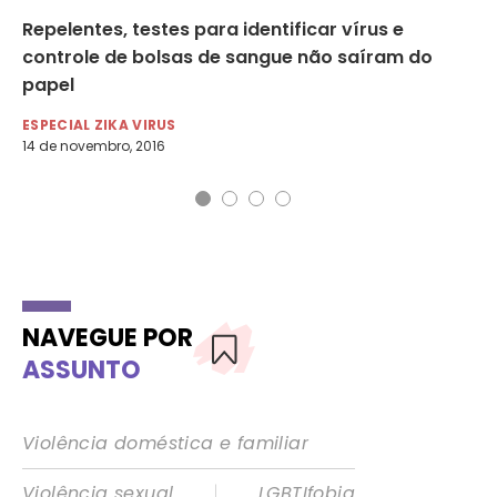
Repelentes, testes para identificar vírus e
Na
controle de bolsas de sangue não saíram do
zi
papel
ES
2 d
ESPECIAL ZIKA VIRUS
14 de novembro, 2016
NAVEGUE POR
ASSUNTO
Violência doméstica e familiar
|
Violência sexual
LGBTIfobia