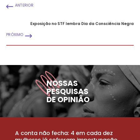
ANTERIOR
Exposição no STF lembra Dia da Consciência Negra
PRÓXIMO
NOSSAS
PESQUISAS
DE OPINIÃO
A conta não fecha: 4 em cada dez
P
la
mulheres já sofreram importunação
a