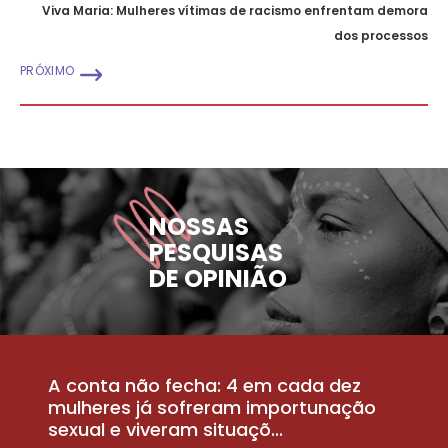
Viva Maria: Mulheres vítimas de racismo enfrentam demora
dos processos
PRÓXIMO
NOSSAS
PESQUISAS
DE OPINIÃO
A conta não fecha: 4 em cada dez
P
la
mulheres já sofreram importunação
a
sexual e viveram situaçõ...
m