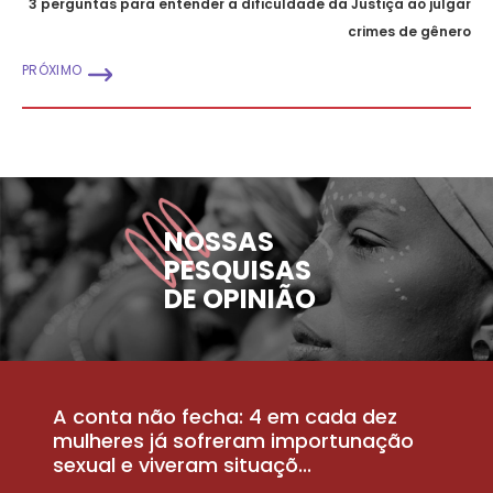
3 perguntas para entender a dificuldade da Justiça ao julgar
crimes de gênero
PRÓXIMO
NOSSAS
PESQUISAS
DE OPINIÃO
A conta não fecha: 4 em cada dez
P
la
mulheres já sofreram importunação
a
sexual e viveram situaçõ...
m