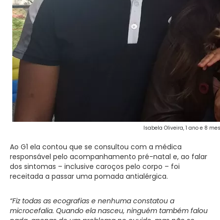
Isabela Oliveira, 1 ano e 8 m
Ao G1 ela contou que se consultou com a médica
responsável pelo acompanhamento pré-natal e, ao falar
dos sintomas – inclusive caroços pelo corpo – foi
receitada a passar uma pomada antialérgica.
“Fiz todas as ecografias e nenhuma constatou a
microcefalia. Quando ela nasceu, ninguém também falou