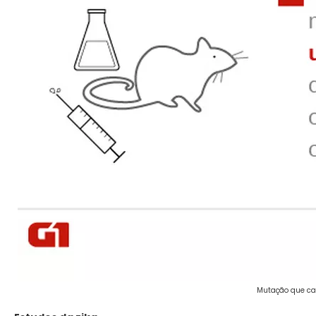
Mutação que cau