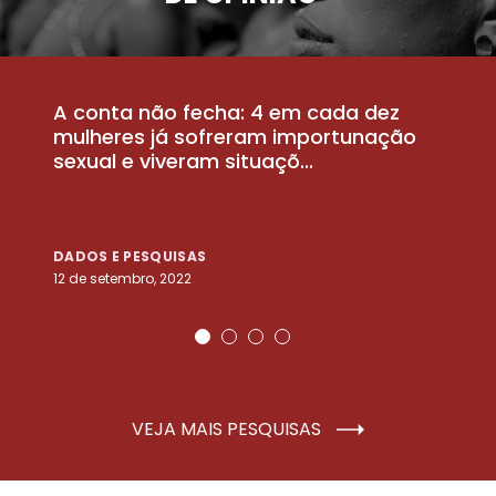
A conta não fecha: 4 em cada dez
P
la
mulheres já sofreram importunação
a
sexual e viveram situaçõ...
m
DADOS E PESQUISAS
D
12 de setembro, 2022
25
VEJA MAIS PESQUISAS