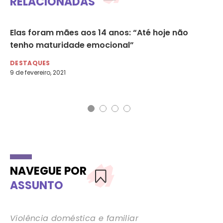
RELACIONADAS
Elas foram mães aos 14 anos: “Até hoje não
Fr
tenho maturidade emocional”
an
DESTAQUES
DE
9 de fevereiro, 2021
5 d
Az
NAVEGUE POR
ASSUNTO
Violência doméstica e familiar