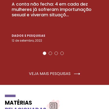
A conta não fecha: 4 em cada dez
P
la
mulheres já sofreram importunação
a
sexual e viveram situaçõ...
m
DADOS E PESQUISAS
D
12 de setembro, 2022
25
VEJA MAIS PESQUISAS
MATÉRIAS