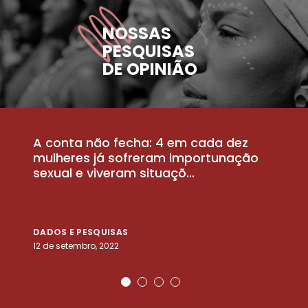
NOSSAS
PESQUISAS
DE OPINIÃO
A conta não fecha: 4 em cada dez
P
la
mulheres já sofreram importunação
a
sexual e viveram situaçõ...
m
DADOS E PESQUISAS
D
12 de setembro, 2022
25