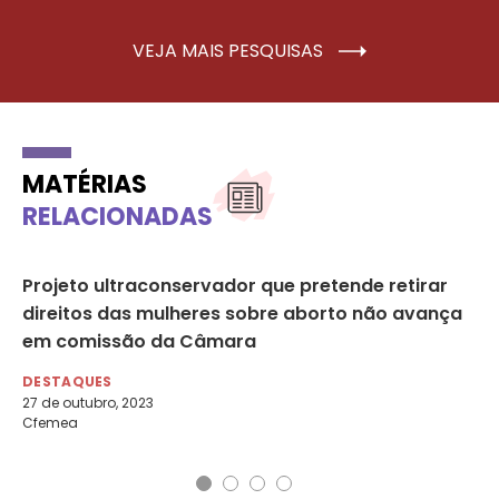
VEJA MAIS PESQUISAS
MATÉRIAS
RELACIONADAS
Projeto ultraconservador que pretende retirar
Ma
al
direitos das mulheres sobre aborto não avança
em
em comissão da Câmara
po
ho
DESTAQUES
27 de outubro, 2023
DE
Cfemea
17 