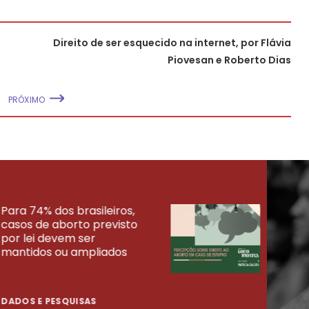
Direito de ser esquecido na internet, por Flávia
Piovesan e Roberto Dias
PRÓXIMO
Para 74% dos brasileiros,
30% 
casos de aborto previsto
fora
UISAS
por lei devem ser
mort
mantidos ou ampliados
uma 
tenta
DADOS E PESQUISAS
DADO