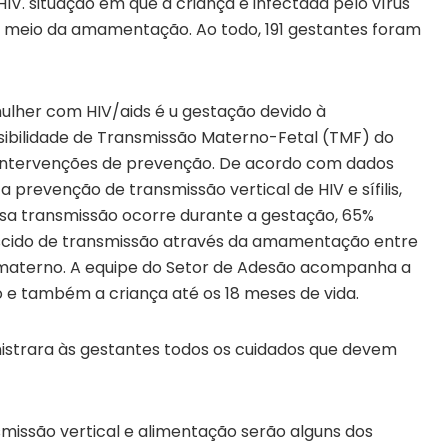
HIV. situação em que a criança é infectada pelo vírus
or meio da amamentação. Ao todo, 191 gestantes foram
ulher com HIV/aids é u gestação devido à
ssibilidade de Transmissão Materno-Fetal (TMF) do
s intervenções de prevenção. De acordo com dados
 prevenção de transmissão vertical de HIV e sífilis,
ssa transmissão ocorre durante a gestação, 65%
rescido de transmissão através da amamentação entre
 materno. A equipe do Setor de Adesão acompanha a
 e também a criança até os 18 meses de vida.
inistrara às gestantes todos os cuidados que devem
nsmissão vertical e alimentação serão alguns dos