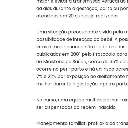
maior e evitar a transmissão vertical do 
da aids durante a gestação, parto ou p
atendidas em 20 cursos já realizados.
Uma situação preocupante vivida pela m
possibilidade de infecção ao bebé. A po
vírus é maior quando não silo realizada
publicados em 200″ pelo Protocolo para a
do Ministério da Saúde, cerca de 35% de
ocorre no peri-parto e há uni risco ac
7% e 22% por exposição ao aleitamento
mulher durante a gestação, após o parto
No curso, uma equipe multidisciplinar m
ser dispensados ao recém-nascido.
Planejamento familiar, profilaxia da tra