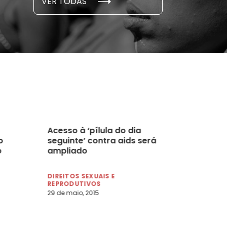
VER TODAS
 novembro, 2021
15 de outubro
Acesso à ‘pílula do dia
o
seguinte’ contra aids será
o
ampliado
DIREITOS SEXUAIS E
REPRODUTIVOS
29 de maio, 2015