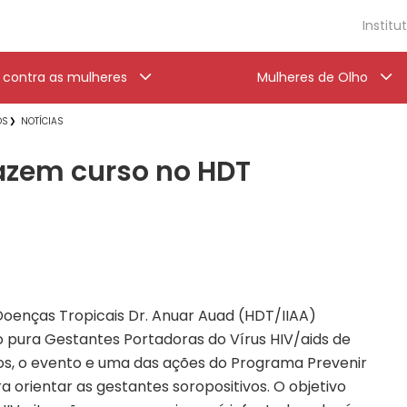
Institu
a contra as mulheres
Mulheres de Olho
OS
NOTÍCIAS
azem curso no HDT
Doenças Tropicais Dr. Anuar Auad (HDT/IIAA)
 pura Gestantes Portadoras do Vírus HIV/aids de
nos, o evento e uma das ações do Programa Prevenir
a orientar as gestantes soropositivos. O objetivo