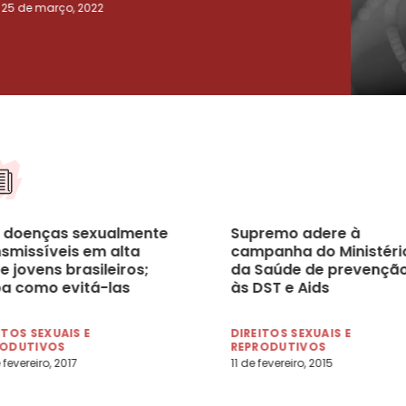
25 de março, 2022
23 de
s doenças sexualmente
Supremo adere à
nsmissíveis em alta
campanha do Ministéri
e jovens brasileiros;
da Saúde de prevençã
ba como evitá-las
às DST e Aids
ITOS SEXUAIS E
DIREITOS SEXUAIS E
RODUTIVOS
REPRODUTIVOS
 fevereiro, 2017
11 de fevereiro, 2015