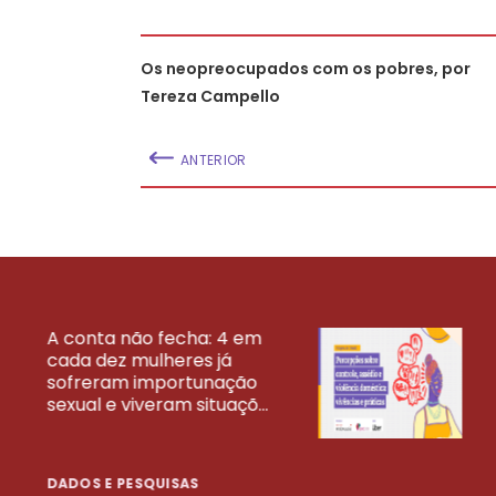
Os neopreocupados com os pobres, por
Tereza Campello
ANTERIOR
A conta não fecha: 4 em
cada dez mulheres já
VEJA MAIS PESQ
sofreram importunação
sexual e viveram situaçõ...
DADOS E PESQUISAS