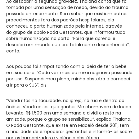
Ao descobrir a segunda gravidez, Thaiana conta que foi
tomada por uma sensação de medo, devido ao trauma
passado anteriormente. Sem saber que existiam outros
procedimentos fora dos padrões hospitalares, ela
conheceu o parto humanizado pela internet, através
do grupo de apoio Roda Gestantes, que informou tudo
sobre humanização no parto. “Foi lá que aprendi e
descobri um mundo que era totalmente desconhecido”,
conta.
Aos poucos foi simpatizando com a ideia de ter o bebê
em sua casa. “Cada vez mais eu me imaginava passando
por isso. Suspendi meu plano, minha obstetra e comecei
a ir para o SUS”, diz.
“Vendi rifas na faculdade, na igreja, na rua e dentro do
ônibus. Vendi coisas que ganhei. Me chamavam de louca.
Levantei R$ 1.500 em uma semana e dividi o resto na
amizade, porque o grupo se sensibilizou”, explica Thaiana.
O Roda Gestante, que existe em Maceió desde 2011, tem
a finalidade de empoderar gestantes e informá-las sobre
partos humanizados e violência obstétrica.