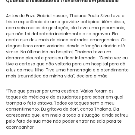
Quando a felicidade se transforma em pesadelo
Antes de Enzo Gabriel nascer, Thaiana Paula Silva teve a
triste experiência de uma gravidez ectópica. Além disso,
com seis meses de gestação, ela teve uma pneumonia,
que não foi detectada inicialmente e se agravou. Ela
conta que deu mais de cinco entradas emergenciais. Os
diagnósticos eram variados: desde infecção urinária até
virose. Na última ida ao hospital, Thaiana teve um
derrame pleural e precisou ficar internada. “Desta vez eu
tive a certeza que não voltaria para um hospital para dá
a luz ao meu filho. Tive uma hemorragia e o atendimento
mais traumático da minha vida”, declara a mãe.
“Tive que passar por uma cesárea. Vários foram os
toques da médica e de estudantes para saber em qual
trompa o feto estava. Todos os toques sem o meu
consentimento. Eu gritava de dor”, conta Thaiana. Ela
acrescenta que, em meio a toda a situação, ainda sofreu
pelo fato de sua mãe não poder entrar na sala para te
acompanhar.