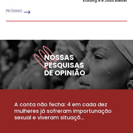
Klasing e e João Bieber
PRÓXIMO
NOSSAS
PESQUISAS
DE OPINIÃO
A conta não fecha: 4 em cada dez
P
la
mulheres já sofreram importunação
a
sexual e viveram situaçõ...
m