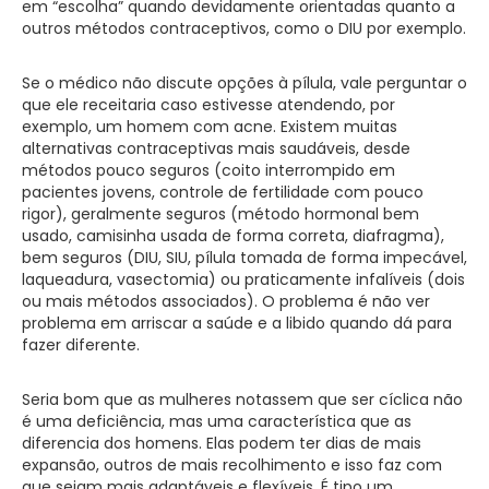
em “escolha” quando devidamente orientadas quanto a
outros métodos contraceptivos, como o DIU por exemplo.
Se o médico não discute opções à pílula, vale perguntar o
que ele receitaria caso estivesse atendendo, por
exemplo, um homem com acne. Existem muitas
alternativas contraceptivas mais saudáveis, desde
métodos pouco seguros (coito interrompido em
pacientes jovens, controle de fertilidade com pouco
rigor), geralmente seguros (método hormonal bem
usado, camisinha usada de forma correta, diafragma),
bem seguros (DIU, SIU, pílula tomada de forma impecável,
laqueadura, vasectomia) ou praticamente infalíveis (dois
ou mais métodos associados). O problema é não ver
problema em arriscar a saúde e a libido quando dá para
fazer diferente.
Seria bom que as mulheres notassem que ser cíclica não
é uma deficiência, mas uma característica que as
diferencia dos homens. Elas podem ter dias de mais
expansão, outros de mais recolhimento e isso faz com
que sejam mais adaptáveis e flexíveis. É tipo um