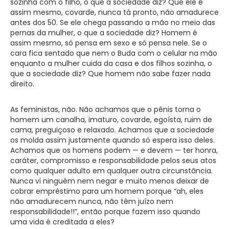
sozinha com o filho, o que a sociedade diz? Que ele é
assim mesmo, covarde, nunca tá pronto, não amadurece
antes dos 50. Se ele chega passando a mão no meio das
pernas da mulher, o que a sociedade diz? Homem é
assim mesmo, só pensa em sexo e só pensa nele. Se o
cara fica sentado que nem o Buda com o celular na mão
enquanto a mulher cuida da casa e dos filhos sozinha, o
que a sociedade diz? Que homem não sabe fazer nada
direito.
As feministas, não. Não achamos que o pênis torna o
homem um canalha, imaturo, covarde, egoísta, ruim de
cama, preguiçoso e relaxado. Achamos que a sociedade
os molda assim justamente quando só espera isso deles.
Achamos que os homens podem — e devem — ter honra,
caráter, compromisso e responsabilidade pelos seus atos
como qualquer adulto em qualquer outra circunstância.
Nunca vi ninguém nem negar e muito menos deixar de
cobrar empréstimo para um homem porque “ah, eles
não amadurecem nunca, não têm juízo nem
responsabilidade!!”, então porque fazem isso quando
uma vida é creditada a eles?