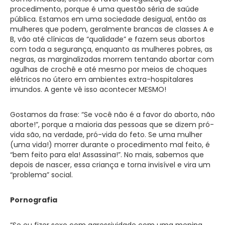
procedimento, porque é uma questão séria de saúde
pública. Estamos em uma sociedade desigual, então as
mulheres que podem, geralmente brancas de classes A e
B, vão até clínicas de “qualidade” e fazem seus abortos
com toda a segurança, enquanto as mulheres pobres, as
negras, as marginalizadas morrem tentando abortar com
agulhas de crochê e até mesmo por meios de choques
elétricos no útero em ambientes extra-hospitalares
imundos. A gente vê isso acontecer MESMO!
Gostamos da frase: “Se você não é a favor do aborto, não
aborte!”, porque a maioria das pessoas que se dizem pró-
vida são, na verdade, pró-vida do feto. Se uma mulher
(uma vida!) morrer durante o procedimento mal feito, é
“bem feito para ela! Assassina!”. No mais, sabemos que
depois de nascer, essa criança e torna invisível e vira um
“problema” social.
Pornografia
“Se eu fizer sexo com agressividade com uma menina