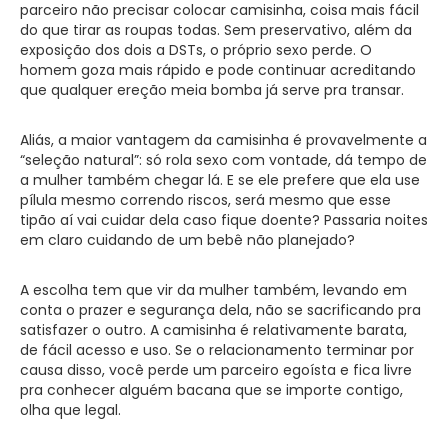
parceiro não precisar colocar camisinha, coisa mais fácil
do que tirar as roupas todas. Sem preservativo, além da
exposição dos dois a DSTs, o próprio sexo perde. O
homem goza mais rápido e pode continuar acreditando
que qualquer ereção meia bomba já serve pra transar.
Aliás, a maior vantagem da camisinha é provavelmente a
“seleção natural”: só rola sexo com vontade, dá tempo de
a mulher também chegar lá. E se ele prefere que ela use
pílula mesmo correndo riscos, será mesmo que esse
tipão aí vai cuidar dela caso fique doente? Passaria noites
em claro cuidando de um bebê não planejado?
A escolha tem que vir da mulher também, levando em
conta o prazer e segurança dela, não se sacrificando pra
satisfazer o outro. A camisinha é relativamente barata,
de fácil acesso e uso. Se o relacionamento terminar por
causa disso, você perde um parceiro egoísta e fica livre
pra conhecer alguém bacana que se importe contigo,
olha que legal.