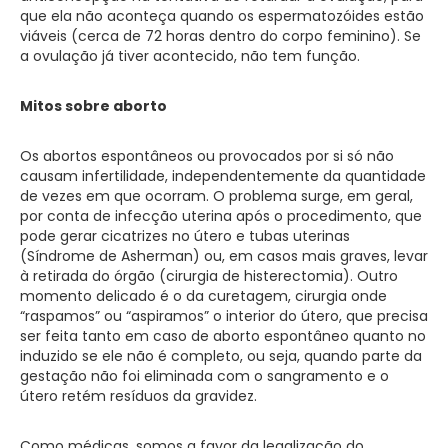
que ela não aconteça quando os espermatozóides estão
viáveis (cerca de 72 horas dentro do corpo feminino). Se
a ovulação já tiver acontecido, não tem função.
Mitos sobre aborto
Os abortos espontâneos ou provocados por si só não
causam infertilidade, independentemente da quantidade
de vezes em que ocorram. O problema surge, em geral,
por conta de infecção uterina após o procedimento, que
pode gerar cicatrizes no útero e tubas uterinas
(Síndrome de Asherman) ou, em casos mais graves, levar
à retirada do órgão (cirurgia de histerectomia). Outro
momento delicado é o da curetagem, cirurgia onde
“raspamos” ou “aspiramos” o interior do útero, que precisa
ser feita tanto em caso de aborto espontâneo quanto no
induzido se ele não é completo, ou seja, quando parte da
gestação não foi eliminada com o sangramento e o
útero retém resíduos da gravidez.
Como médicas, somos a favor da legalização do