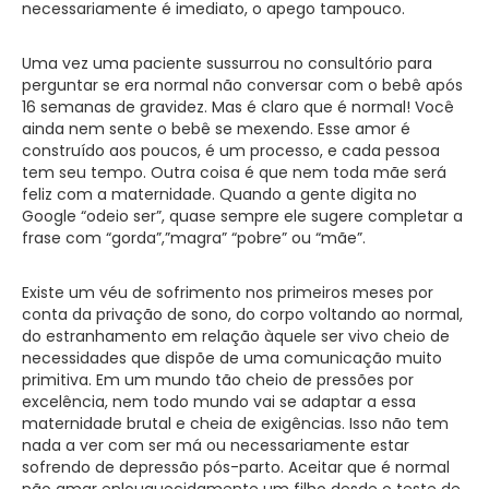
necessariamente é imediato, o apego tampouco.
Uma vez uma paciente sussurrou no consultório para
perguntar se era normal não conversar com o bebê após
16 semanas de gravidez. Mas é claro que é normal! Você
ainda nem sente o bebê se mexendo. Esse amor é
construído aos poucos, é um processo, e cada pessoa
tem seu tempo. Outra coisa é que nem toda mãe será
feliz com a maternidade. Quando a gente digita no
Google “odeio ser”, quase sempre ele sugere completar a
frase com “gorda”,”magra” “pobre” ou “mãe”.
Existe um véu de sofrimento nos primeiros meses por
conta da privação de sono, do corpo voltando ao normal,
do estranhamento em relação àquele ser vivo cheio de
necessidades que dispõe de uma comunicação muito
primitiva. Em um mundo tão cheio de pressões por
excelência, nem todo mundo vai se adaptar a essa
maternidade brutal e cheia de exigências. Isso não tem
nada a ver com ser má ou necessariamente estar
sofrendo de depressão pós-parto. Aceitar que é normal
não amar enlouquecidamente um filho desde o teste de