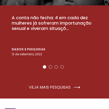
A conta não fecha: 4 em cada dez
P
la
mulheres já sofreram importunação
a
sexual e viveram situaçõ...
m
DADOS E PESQUISAS
D
12 de setembro, 2022
25
VEJA MAIS PESQUISAS