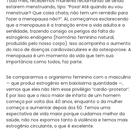
Todo mês, recebemos mulheres reclamando de ainda
estarem menstruando, tipo: “Poxa! Até quando eu vou
menstruar? Que coisa chata, não tem um remédio para
fazer a menopausa não?”. Aí, começamos esclarecendo
que a menopausa é a transição entre a vida adulta e a
senilidade, trazendo consigo os perigos da falta do
estrogênio endógeno (hormônio feminino natural,
produzido pelo nosso corpo). Isso acompanha o aumento
do risco de doenças cardiovasculares e da osteoporose. A
menopausa é um momento da vida que tem sua
importância como todos, faz parte.
Se compararmos o organismo feminino com o masculino
— que produz estrogênio em baixíssima quantidade —,
vemos que eles não têm esse privilégio “cardio-protetor”.
É por isso que o risco maior de infarto de um homem
começa por volta dos 40 anos, enquanto o da mulher
começa a aumentar depois dos 50. Temos uma
expectativa de vida maior porque cuidamos melhor da
saúde, não nos expomos tanto à violência e temos mais
estrogênio circulante, o que é excelente.