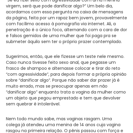
virgem, será que pode danificar algo?” Um belo dia,
acordamos com essa pergunta na caixa de mensagens
da página, feita por um rapaz bem jovem, provavelmente
com facílimo acesso à pornografia via internet. Ali, a
penetração é o único foco, alternando com a cara de dor
e falsos gemidos de uma mulher que foi paga pra se
submeter àquilo sem ter o próprio prazer contemplado.
Sugerimos, então, que ele fizesse um teste nele mesmo.
Caso nunca tivesse feito sexo anal, que pegasse um
frasco de shampoo e alternasse colocar e tirar do reto
“com agressividade”, para depois formar a própria opinião
sobre “danificar algo”. Porque não saber dar prazer já é
muito errado, mas se preocupar apenas em não
“danificar algo” enquanto trata a vagina da mulher como
um objeto que pegou emprestado e tem que devolver
sem quebrar é intolerável.
Nem todo mundo sabe, mas vaginas rasgam. Uma
colega já atendeu uma menina de 14 anos cuja vagina
rasgou na primeira relação. O pênis passou com força e