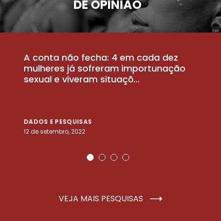
DE OPINIÃO
A conta não fecha: 4 em cada dez
P
la
mulheres já sofreram importunação
a
sexual e viveram situaçõ...
m
DADOS E PESQUISAS
D
12 de setembro, 2022
25
VEJA MAIS PESQUISAS