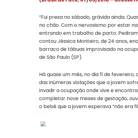
“Fui presa no sábado, grávida ainda. Qua
no chão. Com o nervosismo por estar naqu
entrando em trabalho de parto. Pediram p
contou Jéssica Monteiro, de 24 anos, 
barraco de tábuas improvisado na ocup
de São Paulo (SP).
Há quase um mês, no dia 11 de fevereiro, a
das inúmeras violações que a jovem sofre
invadir a ocupação onde vive e encontra
completar nove meses de gestação, ouvi
o bebê que a jovem esperava “não era fil