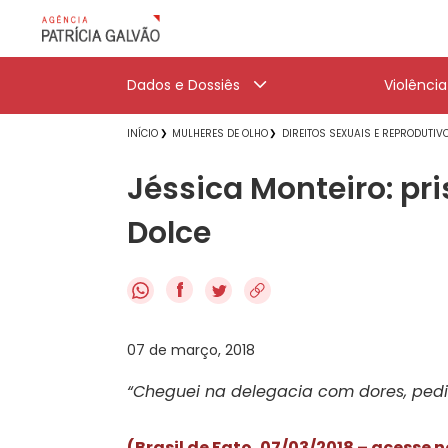
Dados e Dossiês
Violênci
INÍCIO
MULHERES DE OLHO
DIREITOS SEXUAIS E REPRODUTIV
Jéssica Monteiro: pri
Dolce
f
07 de março, 2018
“Cheguei na delegacia com dores, pedi
(Brasil de Fato, 07/03/2018 – acesse n