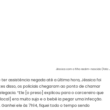
Jéssica com o filho recém-nascido (Foto: 
ter assistência negada até a última hora, Jéssica foi
ntes disso, os policiais chegaram ao ponto de chamar
legacia. “Ele [o preso] explicou para o carcereiro que
local] era muito sujo e o bebê ia pegar uma infecção.
 Ganhei ele às 7h14, fiquei todo o tempo sendo