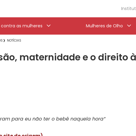
Institu
a contra as mulheres
Mulheres de Olho
OS
NOTÍCIAS
são, maternidade e o direito à
ram para eu não ter o bebê naquela hora”
o site de origem)