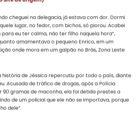
ndo cheguei na delegacia, já estava com dor. Dormi
ele lugar, no fedor, com bichos, só piorou. Acabei
ara eu ter calma, não ter filho naquela hora”,
enquanto amamentava o pequeno Enrico, em um
ação onde mora em um galpão no Brás, Zona Leste
 história de Jéssica repercutiu por todo o país, diante
u. Acusada de tráfico de drogas, após a Polícia
r 90 gramas de maconha, ela foi detida prestes a
ndo de um policial que ele não se importava, porque
ho dele”.