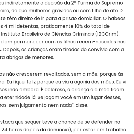
ou indiretamente a decisão da 2ª Turma do Supremo
reiro, de que mulheres grávidas ou com filho de até 12
 têm direito de ir para a prisão domiciliar. O habeas
s 4 mil detentas, praticamente 10% do total de
nstituto Brasileiro de Ciências Criminais (IBCCrim).
odiam permanecer com os filhos recém-nascidos nas
. Depois, as crianças eram tiradas do convívio com a
ra abrigos de menores.
lhos não crescerem revoltados, sem a mãe, porque às
Eu fiquei feliz porque eu via a agonia das mães. Eu vi
es indo embora. É doloroso, a criança e a mãe ficam
a eternidade lá. Se jogam você em um lugar desses,
anos, sem julgamento nem nada”, disse.
destaca que sequer teve a chance de se defender na
 24 horas depois da denúncia), por estar em trabalho