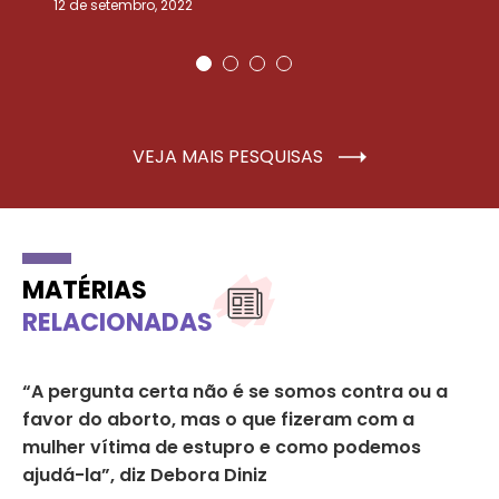
12 de setembro, 2022
25
VEJA MAIS PESQUISAS
MATÉRIAS
RELACIONADAS
o
“A pergunta certa não é se somos contra ou a
Es
favor do aborto, mas o que fizeram com a
Cu
mulher vítima de estupro e como podemos
p
ajudá-la”, diz Debora Diniz
DE