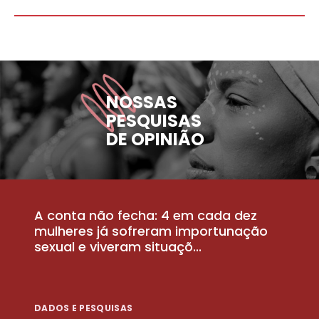
NOSSAS
PESQUISAS
DE OPINIÃO
A conta não fecha: 4 em cada dez
P
la
mulheres já sofreram importunação
a
sexual e viveram situaçõ...
m
DADOS E PESQUISAS
D