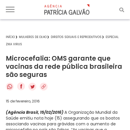
INÍCIO
MULHERES DE OLHO
DIREITOS SEXUAIS E REPRODUTIVOS
ESPECIAL
ZIKA VIRUS
Microcefalia: OMS garante que
vacinas da rede pública brasileira
são seguras
f
15 de fevereiro, 2016
(Agência Brasil, 15/02/2016)
A Organização Mundial da
Saúde emitiu nota hoje (15) assegurando que os boatos
associando vacinas para grávidas com o aumento de
microcefalia no país são falsos. “As vacinas que a