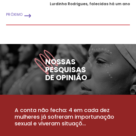
Lurdinha Rodrigues, falecidas há um ano
PRÓXIMO
NOSSAS
PESQUISAS
DE OPINIÃO
A conta não fecha: 4 em cada dez
P
la
mulheres já sofreram importunação
a
sexual e viveram situaçõ...
m