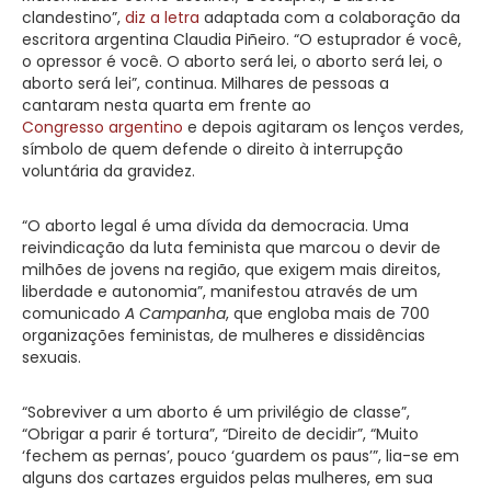
clandestino”,
diz a letra
adaptada com a colaboração da
escritora argentina Claudia Piñeiro. “O estuprador é você,
o opressor é você. O aborto será lei, o aborto será lei, o
aborto será lei”, continua. Milhares de pessoas a
cantaram nesta quarta em frente ao
Congresso argentino
e depois agitaram os lenços verdes,
símbolo de quem defende o direito à interrupção
voluntária da gravidez.
“O aborto legal é uma dívida da democracia. Uma
reivindicação da luta feminista que marcou o devir de
milhões de jovens na região, que exigem mais direitos,
liberdade e autonomia”, manifestou através de um
comunicado
A Campanha
, que engloba mais de 700
organizações feministas, de mulheres e dissidências
sexuais.
“Sobreviver a um aborto é um privilégio de classe”,
“Obrigar a parir é tortura”, “Direito de decidir”, “Muito
‘fechem as pernas’, pouco ‘guardem os paus’”, lia-se em
alguns dos cartazes erguidos pelas mulheres, em sua