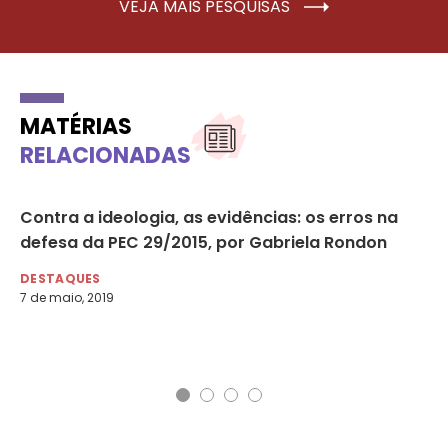
VEJA MAIS PESQUISAS
MATÉRIAS
RELACIONADAS
Contra a ideologia, as evidências: os erros na
Ob
defesa da PEC 29/2015, por Gabriela Rondon
fe
DESTAQUES
DE
7 de maio, 2019
24 