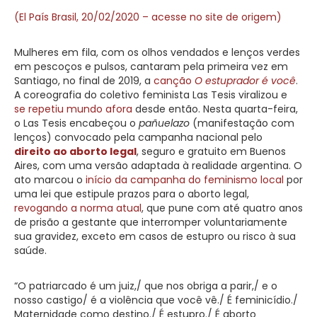
(El País Brasil, 20/02/2020 – acesse no site de origem)
Mulheres em fila, com os olhos vendados e lenços verdes
em pescoços e pulsos, cantaram pela primeira vez em
Santiago, no final de 2019, a
canção
O estuprador é você
.
A coreografia do coletivo feminista Las Tesis viralizou e
se repetiu mundo afora
desde então. Nesta quarta-feira,
o Las Tesis encabeçou o
pañuelazo
(manifestação com
lenços) convocado pela campanha nacional pelo
direito ao aborto legal
, seguro e gratuito em Buenos
Aires, com uma versão adaptada à realidade argentina. O
ato marcou o
início da campanha do feminismo local
por
uma lei que estipule prazos para o aborto legal,
revogando a norma atual
, que pune com até quatro anos
de prisão a gestante que interromper voluntariamente
sua gravidez, exceto em casos de estupro ou risco à sua
saúde.
“O patriarcado é um juiz,/ que nos obriga a parir,/ e o
nosso castigo/ é a violência que você vê./ É feminicídio./
Maternidade como destino./ É estupro./ É aborto