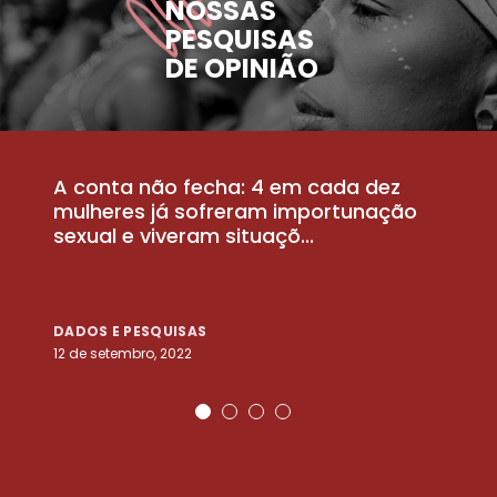
NOSSAS
PESQUISAS
DE OPINIÃO
A conta não fecha: 4 em cada dez
P
la
mulheres já sofreram importunação
a
sexual e viveram situaçõ...
m
DADOS E PESQUISAS
D
12 de setembro, 2022
25