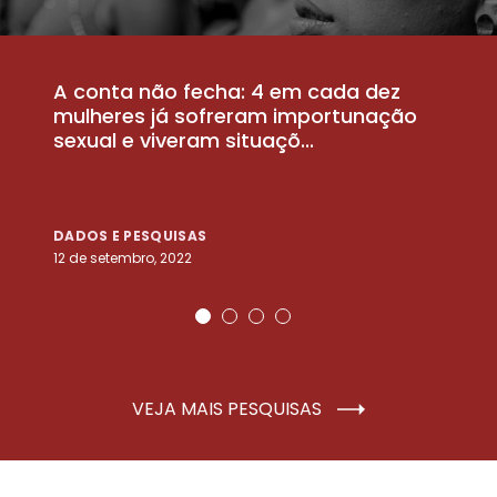
A conta não fecha: 4 em cada dez
P
la
mulheres já sofreram importunação
a
sexual e viveram situaçõ...
m
DADOS E PESQUISAS
D
12 de setembro, 2022
25
VEJA MAIS PESQUISAS