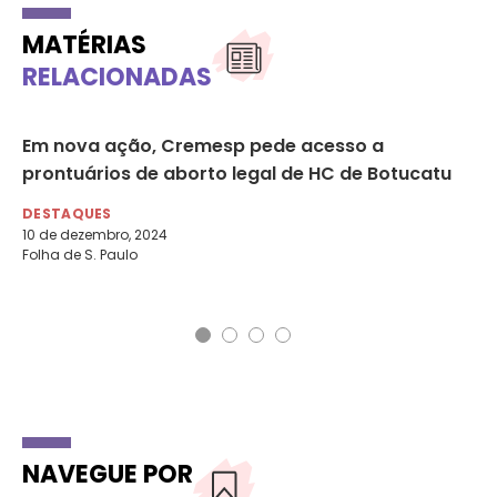
MATÉRIAS
RELACIONADAS
r
Em nova ação, Cremesp pede acesso a
Im
prontuários de aborto legal de HC de Botucatu
ab
Di
DESTAQUES
10 de dezembro, 2024
DE
Folha de S. Paulo
11 
ICL
NAVEGUE POR