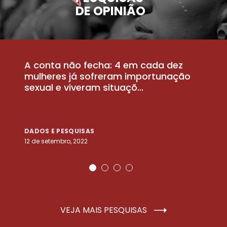
DE OPINIÃO
A conta não fecha: 4 em cada dez
P
la
mulheres já sofreram importunação
a
sexual e viveram situaçõ...
m
DADOS E PESQUISAS
D
12 de setembro, 2022
25
VEJA MAIS PESQUISAS