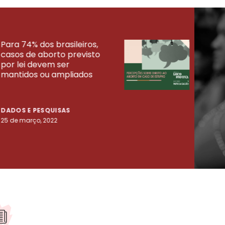
Para 74% dos brasileiros,
30% 
casos de aborto previsto
fora
UISAS
por lei devem ser
mort
mantidos ou ampliados
uma 
tenta
DADOS E PESQUISAS
DADO
25 de março, 2022
23 de