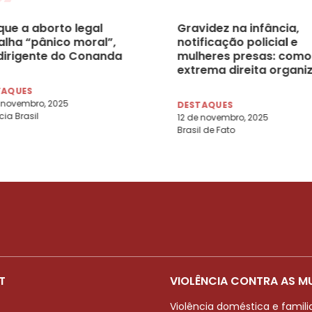
que a aborto legal
Gravidez na infância,
alha “pânico moral”,
notificação policial e
 dirigente do Conanda
mulheres presas: como
extrema direita organi
o pacote antiaborto no
TAQUES
Congresso
 novembro, 2025
DESTAQUES
ia Brasil
12 de novembro, 2025
Brasil de Fato
T
VIOLÊNCIA CONTRA AS M
Violência doméstica e famili