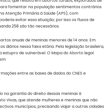
ítico, que resulta em abortos tardios, explorados de
, para fomentar na população sentimentos contrários
 na Atenção Primária à Saúde (APS), com
eria evitar essa situação; por isso os fluxos de
anda 258 são tão necessários.
0 partos anuais de meninas menores de 14 anos. Em
s diários nessa faixa etária. Pela legislação brasileira,
 estupro de vulnerável. O Mapa do Aborto legal
 em
formações entre as bases de dados do CNES e
 na garantia do direito dessas meninas à
jeto Vivas, que atende mulheres e meninas que não
tivos municípios, precisando viajar a outras cidades