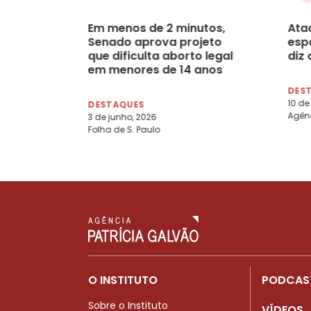
Em menos de 2 minutos,
Ata
Senado aprova projeto
esp
que dificulta aborto legal
diz
em menores de 14 anos
DES
10 de
DESTAQUES
Agênc
3 de junho, 2026
Folha de S. Paulo
O INSTITUTO
PODCAS
Sobre o Instituto
VÍDEOS