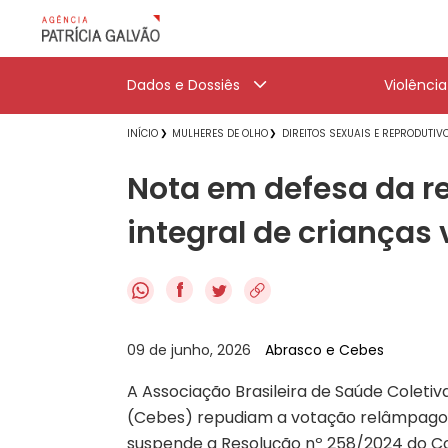
Dados e Dossiês
Violênci
INÍCIO
MULHERES DE OLHO
DIREITOS SEXUAIS E REPRODUTIV
Nota em defesa da r
integral de crianças 
f
09 de junho, 2026
Abrasco e Cebes
A Associação Brasileira de Saúde Coletiv
(Cebes) repudiam a votação relâmpago d
suspende a Resolução nº 258/2024 do Con