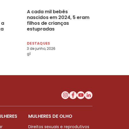
A cada mil bebês
nascidos em 2024, 5 eram
 a
filhos de crianças
za
estupradas
DESTAQUES
3 de junho, 2026
g1
ULHERES
MULHERES DE OLHO
ar
Direitos sexuais e reprodutivos