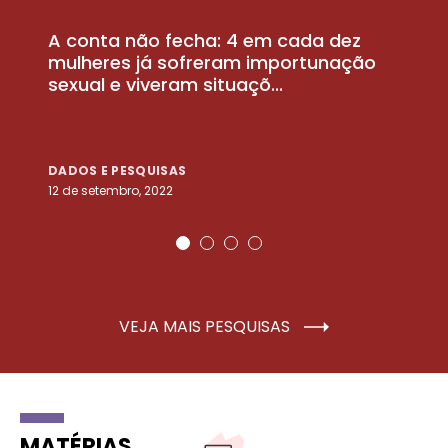
A conta não fecha: 4 em cada dez
P
la
mulheres já sofreram importunação
a
sexual e viveram situaçõ...
m
DADOS E PESQUISAS
D
12 de setembro, 2022
25
VEJA MAIS PESQUISAS
MATÉRIAS