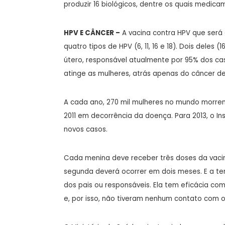
produzir 16 biológicos, dentre os quais medic
HPV E CÂNCER –
A vacina contra HPV que será d
quatro tipos de HPV (6, 11, 16 e 18). Dois dele
útero, responsável atualmente por 95% dos cas
atinge as mulheres, atrás apenas do câncer 
A cada ano, 270 mil mulheres no mundo morrem
2011 em decorrência da doença. Para 2013, o In
novos casos.
Cada menina deve receber três doses da vacin
segunda deverá ocorrer em dois meses. E a ter
dos pais ou responsáveis. Ela tem eficácia co
e, por isso, não tiveram nenhum contato com o 