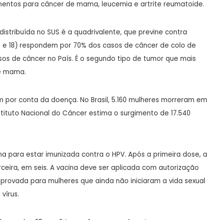
amentos para câncer de mama, leucemia e artrite reumatoide.
istribuída no SUS é a quadrivalente, que previne contra
s (16 e 18) respondem por 70% dos casos de câncer de colo de
os de câncer no País. É o segundo tipo de tumor que mais
de mama.
 por conta da doença. No Brasil, 5.160 mulheres morreram em
stituto Nacional do Câncer estima o surgimento de 17.540
a para estar imunizada contra o HPV. Após a primeira dose, a
ceira, em seis. A vacina deve ser aplicada com autorização
mprovada para mulheres que ainda não iniciaram a vida sexual
vírus.