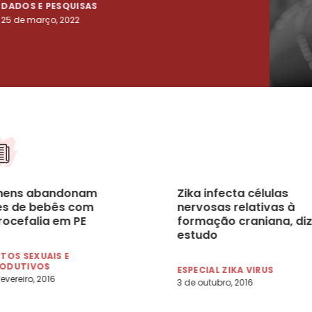
DADOS E PESQUISAS
DADO
25 de março, 2022
23 de
ens abandonam
Zika infecta células
s de bebês com
nervosas relativas à
rocefalia em PE
formação craniana, diz
estudo
ITOS SEXUAIS E
RODUTIVOS
ESPECIAL ZIKA VIRUS
fevereiro, 2016
3 de outubro, 2016