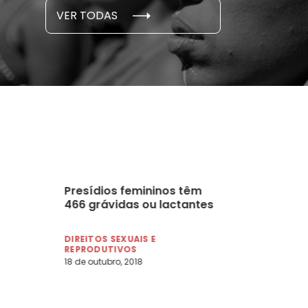
S E PESQUISAS
DADOS E P
VER TODAS
 novembro, 2021
15 de outubro
Presídios femininos têm
466 grávidas ou lactantes
DIREITOS SEXUAIS E
REPRODUTIVOS
18 de outubro, 2018