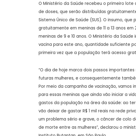
O Ministério da Saúde recebeu o primeiro lote
de doses, que serão distribuídas gratuitame
Sistema Único de Saúde (SUS). O insumo, que p
gratuitamente em meninas de 11 a 13 anos em 2
meninas de 9 e 10 anos. O Ministério da Saúde
vacina para este ano, quantidade suficiente p
primeira vez que a população terá acesso gratu
“O dia de hoje marca dois passos importantes 
futuras mulheres, e consequentemente també
Por meio da campanha de vacinação, vamos ini
para essas meninas que ainda vão iniciar a vi
gastos da população na área da saúde: ao ter 
vão deixar de gastar R$ 1 mil reais na rede pr
um problema sério e grave, o câncer de colo d
de morte entre as mulheres”, declarou o ministr
Instituto Butantan, em São Paulo.