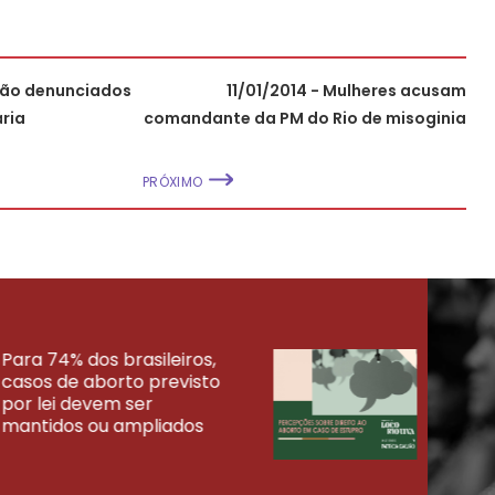
 são denunciados
11/01/2014 - Mulheres acusam
ria
comandante da PM do Rio de misoginia
PRÓXIMO
Para 74% dos brasileiros,
30% 
casos de aborto previsto
fora
UISAS
por lei devem ser
mort
mantidos ou ampliados
uma 
tenta