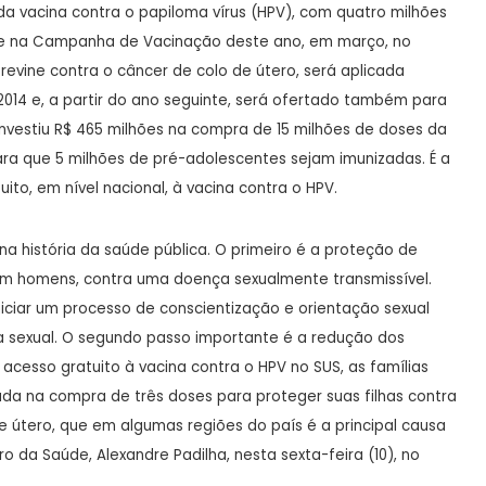
 da vacina contra o papiloma vírus (HPV), com quatro milhões
nte na Campanha de Vacinação deste ano, em março, no
revine contra o câncer de colo de útero, será aplicada
014 e, a partir do ano seguinte, será ofertado também para
 investiu R$ 465 milhões na compra de 15 milhões de doses da
ara que 5 milhões de pré-adolescentes sejam imunizadas. É a
ito, em nível nacional, à vacina contra o HPV.
na história da saúde pública. O primeiro é a proteção de
m homens, contra uma doença sexualmente transmissível.
ciar um processo de conscientização e orientação sexual
da sexual. O segundo passo importante é a redução dos
acesso gratuito à vacina contra o HPV no SUS, as famílias
ivada na compra de três doses para proteger suas filhas contra
e útero, que em algumas regiões do país é a principal causa
o da Saúde, Alexandre Padilha, nesta sexta-feira (10), no