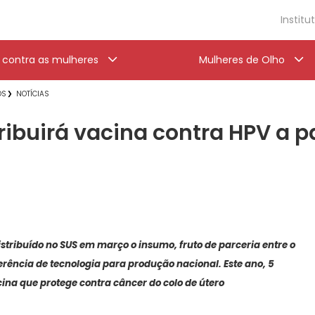
Institu
a contra as mulheres
Mulheres de Olho
OS
NOTÍCIAS
ribuirá vacina contra HPV a p
stribuído no SUS em março o insumo, fruto de parceria entre o
erência de tecnologia para produção nacional. Este ano, 5
ina que protege contra câncer do colo de útero