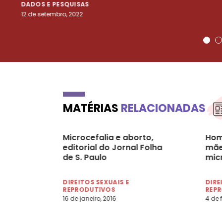
DADOS E PESQUISAS
12 de setembro, 2022
MATÉRIAS
RELACIONADAS
Microcefalia e aborto,
Hom
editorial do Jornal Folha
mãe
de S. Paulo
mic
DIREITOS SEXUAIS E
DIRE
REPRODUTIVOS
REP
16 de janeiro, 2016
4 de 