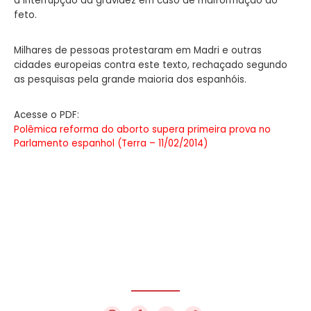
a interrupção da gravidez em caso de malformação do
feto.
Milhares de pessoas protestaram em Madri e outras
cidades europeias contra este texto, rechaçado segundo
as pesquisas pela grande maioria dos espanhóis.
Acesse o PDF:
Polêmica reforma do aborto supera primeira prova no
Parlamento espanhol (Terra – 11/02/2014)