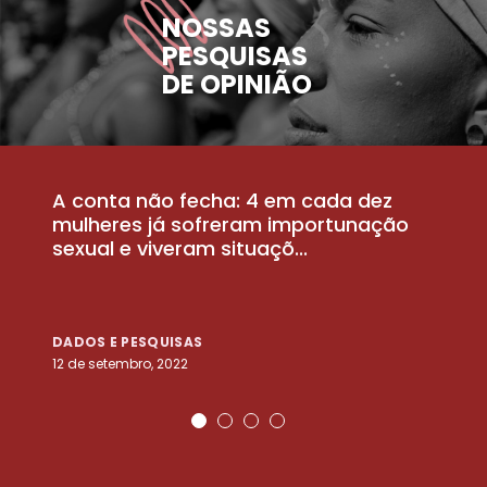
NOSSAS
PESQUISAS
DE OPINIÃO
A conta não fecha: 4 em cada dez
P
la
mulheres já sofreram importunação
a
sexual e viveram situaçõ...
m
DADOS E PESQUISAS
D
12 de setembro, 2022
25