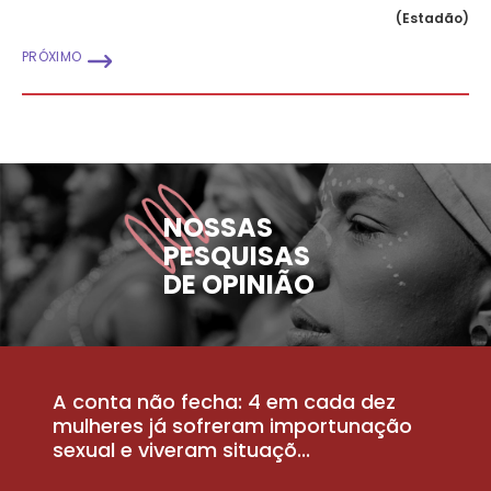
(Estadão)
PRÓXIMO
NOSSAS
PESQUISAS
DE OPINIÃO
A conta não fecha: 4 em cada dez
P
la
mulheres já sofreram importunação
a
sexual e viveram situaçõ...
m