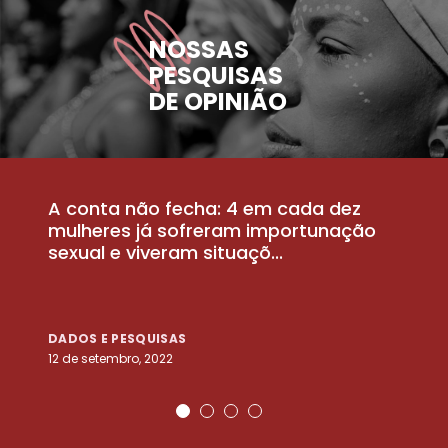
NOSSAS
PESQUISAS
DE OPINIÃO
A conta não fecha: 4 em cada dez
P
la
mulheres já sofreram importunação
a
sexual e viveram situaçõ...
m
DADOS E PESQUISAS
D
12 de setembro, 2022
25