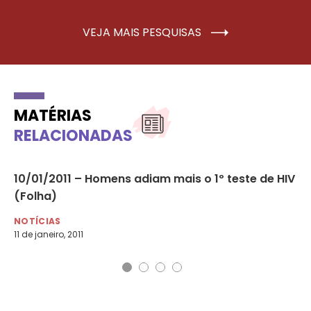
VEJA MAIS PESQUISAS
MATÉRIAS
RELACIONADAS
10/01/2011 – Homens adiam mais o 1º teste de HIV
10
(Folha)
me
NOTÍCIAS
NO
11 de janeiro, 2011
10 