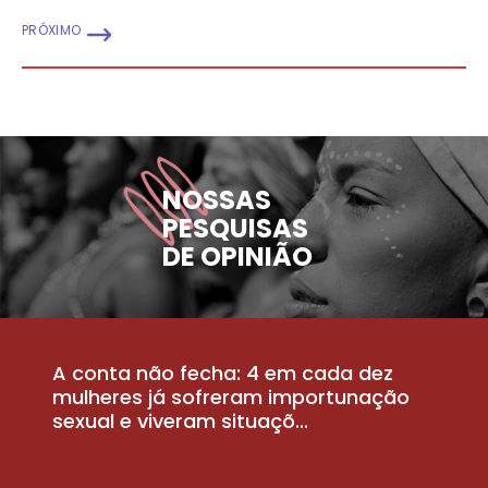
PRÓXIMO
NOSSAS
PESQUISAS
DE OPINIÃO
A conta não fecha: 4 em cada dez
P
la
mulheres já sofreram importunação
a
sexual e viveram situaçõ...
m