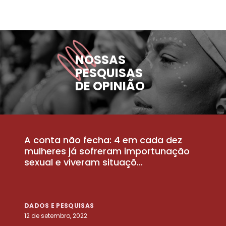
NOSSAS
PESQUISAS
DE OPINIÃO
A conta não fecha: 4 em cada dez
P
la
mulheres já sofreram importunação
a
sexual e viveram situaçõ...
m
DADOS E PESQUISAS
D
12 de setembro, 2022
25