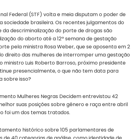
nal Federal (STF) volta e meia disputam o poder de
a sociedade brasileira. Os recentes julgamentos do
 da descriminalização do porte de drogas são
lização do aborto até a 12ª semana de gestação
corte pela ministra Rosa Weber, que se aposenta em 2
do direito das mulheres de interromper uma gestação
o ministro Luis Roberto Barroso, próximo presidente
tinue presencialmente, o que não tem data para
a sobre isso?
imento Mulheres Negras Decidem entrevistou 42
elhor suas posições sobre gênero e raça entre abril
ão foi um dos temas tratados.
tamento histórico sobre 105 parlamentares de
ais de 40 categorias de análise, como identidade de