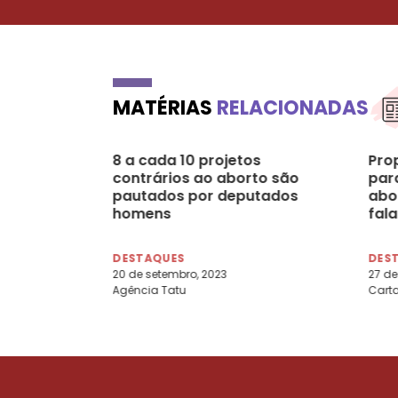
MATÉRIAS
RELACIONADAS
8 a cada 10 projetos
Pro
contrários ao aborto são
para
pautados por deputados
abo
homens
fal
DESTAQUES
DES
20 de setembro, 2023
27 de
Agência Tatu
Carta