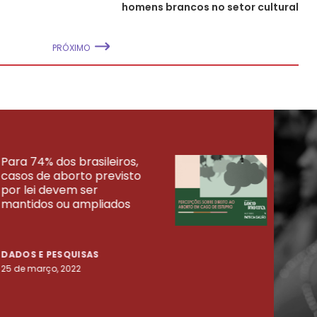
homens brancos no setor cultural
PRÓXIMO
Para 74% dos brasileiros,
30% 
casos de aborto previsto
fora
UISAS
por lei devem ser
mort
mantidos ou ampliados
uma 
tenta
DADOS E PESQUISAS
DADO
25 de março, 2022
23 de