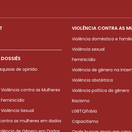
T
VIOLÊNCIA CONTRA AS M
Violência doméstica e famili
Violência sexual
 DOSSIÊS
Feminicídio
squisas de opinião
Violência de gênero na inter
Violência obstétrica
 Violência contra as Mulheres
Violência política de gênero
 Feminicídio
Racismo
 Violência Sexual
LGBTQIfobia
 contra as mulheres em dados
Capacitismo
iolência de Gênero em Dados
Onde buscar apoio em caso