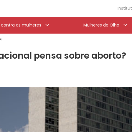
Institu
a contra as mulheres
Mulheres de Olho
OS
acional pensa sobre aborto?