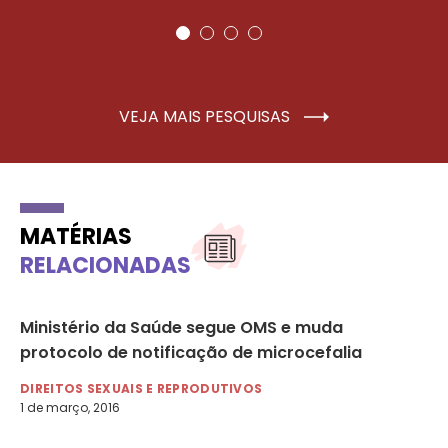
VEJA MAIS PESQUISAS
MATÉRIAS
RELACIONADAS
is
Ministério da Saúde segue OMS e muda
Ac
protocolo de notificação de microcefalia
pr
24
DIREITOS SEXUAIS E REPRODUTIVOS
1 de março, 2016
DI
24 