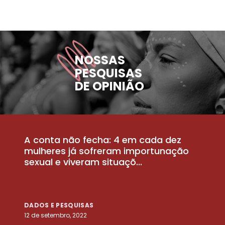
NOSSAS
PESQUISAS
DE OPINIÃO
A conta não fecha: 4 em cada dez
P
la
mulheres já sofreram importunação
a
sexual e viveram situaçõ...
m
DADOS E PESQUISAS
D
12 de setembro, 2022
25