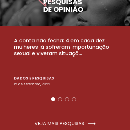
PESQUISAS
DE OPINIÃO
A conta não fecha: 4 em cada dez
P
la
mulheres já sofreram importunação
a
sexual e viveram situaçõ...
m
DADOS E PESQUISAS
D
12 de setembro, 2022
25
VEJA MAIS PESQUISAS